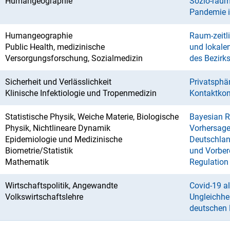
Humangeographie
Sozio-räum
Pandemie i
Humangeographie
Raum-zeitl
Public Health, medizinische
und lokalen
Versorgungsforschung, Sozialmedizin
des Bezirk
Sicherheit und Verlässlichkeit
Privatsphä
Klinische Infektiologie und Tropenmedizin
Kontaktkon
Statistische Physik, Weiche Materie, Biologische
Bayesian R
Physik, Nichtlineare Dynamik
Vorhersage
Epidemiologie und Medizinische
Deutschland
Biometrie/Statistik
und Vorbere
Mathematik
Regulatio
n
Wirtschaftspolitik, Angewandte
Covid-19 al
Volkswirtschaftslehre
Ungleichhe
deutschen 