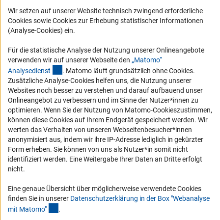
Karriere
Wir setzen auf unserer Website technisch zwingend erforderliche
Logo und Corporate Design
Cookies sowie Cookies zur Erhebung statistischer Informationen
RSS-Feeds
(Analyse-Cookies) ein.
Compliance
Für die statistische Analyse der Nutzung unserer Onlineangebote
Vergabeverfahren
verwenden wir auf unserer Webseite den
„Matomo“
(externer Link)
Analysediens
t
. Matomo läuft grundsätzlich ohne Cookies.
Barrierefreiheit
Zusätzliche Analyse-Cookies helfen uns, die Nutzung unserer
Websites noch besser zu verstehen und darauf aufbauend unser
Service und Informationen für Menschen mit Behinderungen
Onlineangebot zu verbessern und im Sinne der Nutzer*innen zu
optimieren. Wenn Sie der Nutzung von Matomo-Cookieszustimmen,
Erklärung zur Barrierefreiheit
können diese Cookies auf Ihrem Endgerät gespeichert werden. Wir
Barriere melden
werten das Verhalten von unseren Webseitenbesucher*innen
anonymisiert aus, indem wir ihre IP-Adresse lediglich in gekürzter
DFG-aktuell
Form erheben. Sie können von uns als Nutzer*in somit nicht
identifiziert werden. Eine Weitergabe Ihrer Daten an Dritte erfolgt
Erhalten Sie Neuigkeiten aus der DFG direkt in Ihr Mailpostfach oder
nicht.
schauen Sie sich die Ausgaben online an.
Eine genaue Übersicht über möglicherweise verwendete Cookies
finden Sie in unserer
Datenschutzerklärung in der Box "Webanalyse
Zum Newsletter
(Anchor Link)
mit Matomo
"
.