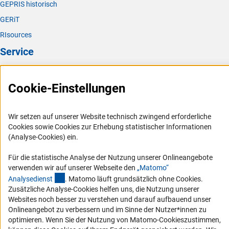
GEPRIS historisch
GERiT
RIsources
Service
Presse
Cookie-Einstellungen
FAQ
Karriere
Wir setzen auf unserer Website technisch zwingend erforderliche
Logo und Corporate Design
Cookies sowie Cookies zur Erhebung statistischer Informationen
RSS-Feeds
(Analyse-Cookies) ein.
Compliance
Für die statistische Analyse der Nutzung unserer Onlineangebote
Vergabeverfahren
verwenden wir auf unserer Webseite den
„Matomo“
(externer Link)
Analysediens
t
. Matomo läuft grundsätzlich ohne Cookies.
Barrierefreiheit
Zusätzliche Analyse-Cookies helfen uns, die Nutzung unserer
Websites noch besser zu verstehen und darauf aufbauend unser
Service und Informationen für Menschen mit Behinderungen
Onlineangebot zu verbessern und im Sinne der Nutzer*innen zu
Erklärung zur Barrierefreiheit
optimieren. Wenn Sie der Nutzung von Matomo-Cookieszustimmen,