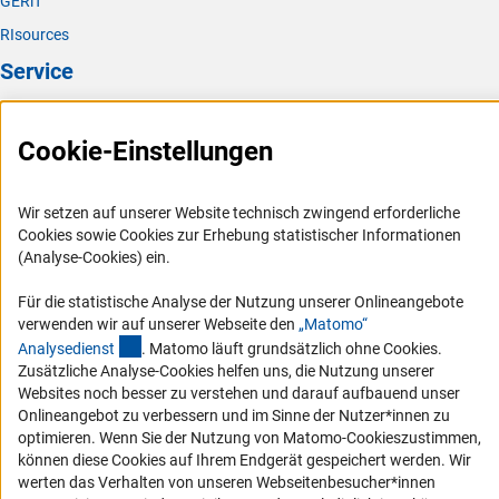
GERiT
RIsources
Service
Presse
Cookie-Einstellungen
FAQ
Karriere
Wir setzen auf unserer Website technisch zwingend erforderliche
Logo und Corporate Design
Cookies sowie Cookies zur Erhebung statistischer Informationen
RSS-Feeds
(Analyse-Cookies) ein.
Compliance
Für die statistische Analyse der Nutzung unserer Onlineangebote
Vergabeverfahren
verwenden wir auf unserer Webseite den
„Matomo“
(externer Link)
Analysediens
t
. Matomo läuft grundsätzlich ohne Cookies.
Barrierefreiheit
Zusätzliche Analyse-Cookies helfen uns, die Nutzung unserer
Websites noch besser zu verstehen und darauf aufbauend unser
Service und Informationen für Menschen mit Behinderungen
Onlineangebot zu verbessern und im Sinne der Nutzer*innen zu
Erklärung zur Barrierefreiheit
optimieren. Wenn Sie der Nutzung von Matomo-Cookieszustimmen,
können diese Cookies auf Ihrem Endgerät gespeichert werden. Wir
Barriere melden
werten das Verhalten von unseren Webseitenbesucher*innen