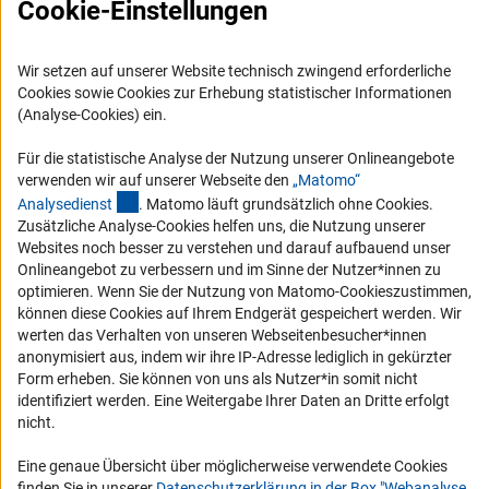
Cookie-Einstellungen
Karriere
Logo und Corporate Design
RSS-Feeds
Wir setzen auf unserer Website technisch zwingend erforderliche
Cookies sowie Cookies zur Erhebung statistischer Informationen
Compliance
(Analyse-Cookies) ein.
Vergabeverfahren
Für die statistische Analyse der Nutzung unserer Onlineangebote
Barrierefreiheit
verwenden wir auf unserer Webseite den
„Matomo“
(externer Link)
Analysediens
t
. Matomo läuft grundsätzlich ohne Cookies.
Service und Informationen für Menschen mit Behinderungen
Zusätzliche Analyse-Cookies helfen uns, die Nutzung unserer
Websites noch besser zu verstehen und darauf aufbauend unser
Erklärung zur Barrierefreiheit
Onlineangebot zu verbessern und im Sinne der Nutzer*innen zu
Barriere melden
optimieren. Wenn Sie der Nutzung von Matomo-Cookieszustimmen,
können diese Cookies auf Ihrem Endgerät gespeichert werden. Wir
DFG-aktuell
werten das Verhalten von unseren Webseitenbesucher*innen
anonymisiert aus, indem wir ihre IP-Adresse lediglich in gekürzter
Erhalten Sie Neuigkeiten aus der DFG direkt in Ihr Mailpostfach oder
Form erheben. Sie können von uns als Nutzer*in somit nicht
schauen Sie sich die Ausgaben online an.
identifiziert werden. Eine Weitergabe Ihrer Daten an Dritte erfolgt
nicht.
Zum Newsletter
Eine genaue Übersicht über möglicherweise verwendete Cookies
finden Sie in unserer
Datenschutzerklärung in der Box "Webanalyse