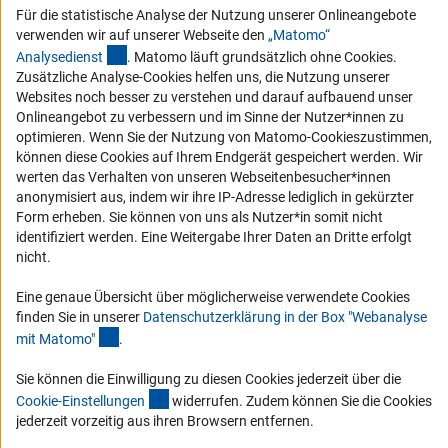
Compliance
Für die statistische Analyse der Nutzung unserer Onlineangebote
verwenden wir auf unserer Webseite den
„Matomo“
Vergabeverfahren
(externer Link)
Analysediens
t
. Matomo läuft grundsätzlich ohne Cookies.
Barrierefreiheit
Zusätzliche Analyse-Cookies helfen uns, die Nutzung unserer
Websites noch besser zu verstehen und darauf aufbauend unser
Service und Informationen für Menschen mit Behinderungen
Onlineangebot zu verbessern und im Sinne der Nutzer*innen zu
optimieren. Wenn Sie der Nutzung von Matomo-Cookieszustimmen,
Erklärung zur Barrierefreiheit
können diese Cookies auf Ihrem Endgerät gespeichert werden. Wir
Barriere melden
werten das Verhalten von unseren Webseitenbesucher*innen
anonymisiert aus, indem wir ihre IP-Adresse lediglich in gekürzter
DFG-aktuell
Form erheben. Sie können von uns als Nutzer*in somit nicht
identifiziert werden. Eine Weitergabe Ihrer Daten an Dritte erfolgt
Erhalten Sie Neuigkeiten aus der DFG direkt in Ihr Mailpostfach oder
nicht.
schauen Sie sich die Ausgaben online an.
Eine genaue Übersicht über möglicherweise verwendete Cookies
finden Sie in unserer
Datenschutzerklärung in der Box "Webanalyse
Zum Newsletter
(Anchor Link)
mit Matomo
"
.
Sie können die Einwilligung zu diesen Cookies jederzeit über die
(interner Link)
Cookie-Einstellunge
n
widerrufen. Zudem können Sie die Cookies
jederzeit vorzeitig aus ihren Browsern entfernen.
Impressum
Datenschutz
Cookie-Einstellungen
Kontakt