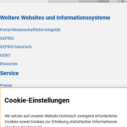
Weitere Websites und Informationssysteme
Portal Wissenschaftliche Integrität
GEPRIS
GEPRIS historisch
GERiT
RIsources
Service
Presse
FAQ
Cookie-Einstellungen
Karriere
Logo und Corporate Design
Wir setzen auf unserer Website technisch zwingend erforderliche
RSS-Feeds
Cookies sowie Cookies zur Erhebung statistischer Informationen