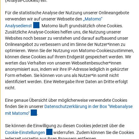
(Analyse-Cookies) ein.
Compliance
Vergabeverfahren
Für die statistische Analyse der Nutzung unserer Onlineangebote
verwenden wir auf unserer Webseite den
„Matomo“
Barrierefreiheit
(externer Link)
Analysediens
t
. Matomo läuft grundsätzlich ohne Cookies.
Zusätzliche Analyse-Cookies helfen uns, die Nutzung unserer
Service und Informationen für Menschen mit Behinderungen
Websites noch besser zu verstehen und darauf aufbauend unser
Erklärung zur Barrierefreiheit
Onlineangebot zu verbessern und im Sinne der Nutzer*innen zu
optimieren. Wenn Sie der Nutzung von Matomo-Cookieszustimmen,
Barriere melden
können diese Cookies auf Ihrem Endgerät gespeichert werden. Wir
DFG-aktuell
werten das Verhalten von unseren Webseitenbesucher*innen
anonymisiert aus, indem wir ihre IP-Adresse lediglich in gekürzter
Form erheben. Sie können von uns als Nutzer*in somit nicht
Erhalten Sie Neuigkeiten aus der DFG direkt in Ihr Mailpostfach oder
identifiziert werden. Eine Weitergabe Ihrer Daten an Dritte erfolgt
schauen Sie sich die Ausgaben online an.
nicht.
Eine genaue Übersicht über möglicherweise verwendete Cookies
Zum Newsletter
finden Sie in unserer
Datenschutzerklärung in der Box "Webanalyse
(Anchor Link)
mit Matomo
"
.
Sie können die Einwilligung zu diesen Cookies jederzeit über die
(interner Link)
Cookie-Einstellunge
n
widerrufen. Zudem können Sie die Cookies
Impressum
Datenschutz
Cookie-Einstellungen
Kontakt
jederzeit vorzeitig aus ihren Browsern entfernen.