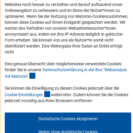
Websites noch besser zu verstehen und darauf aufbauend unser
Service und Informationen für Menschen mit Behinderungen
Onlineangebot zu verbessern und im Sinne der Nutzer*innen zu
Erklärung zur Barrierefreiheit
optimieren. Wenn Sie der Nutzung von Matomo-Cookieszustimmen,
können diese Cookies auf Ihrem Endgerät gespeichert werden. Wir
Barriere melden
werten das Verhalten von unseren Webseitenbesucher*innen
DFG-aktuell
anonymisiert aus, indem wir ihre IP-Adresse lediglich in gekürzter
Form erheben. Sie können von uns als Nutzer*in somit nicht
identifiziert werden. Eine Weitergabe Ihrer Daten an Dritte erfolgt
Erhalten Sie Neuigkeiten aus der DFG direkt in Ihr Mailpostfach oder
nicht.
schauen Sie sich die Ausgaben online an.
Eine genaue Übersicht über möglicherweise verwendete Cookies
finden Sie in unserer
Datenschutzerklärung in der Box "Webanalyse
Zum Newsletter
(Anchor Link)
mit Matomo
"
.
Sie können die Einwilligung zu diesen Cookies jederzeit über die
(interner Link)
Cookie-Einstellunge
n
widerrufen. Zudem können Sie die Cookies
jederzeit vorzeitig aus ihren Browsern entfernen.
Impressum
Datenschutz
Cookie-Einstellungen
Kontakt
Service
© 2026 DFG
Statistische Cookies akzeptieren
Weiter ohne statistische Cookies