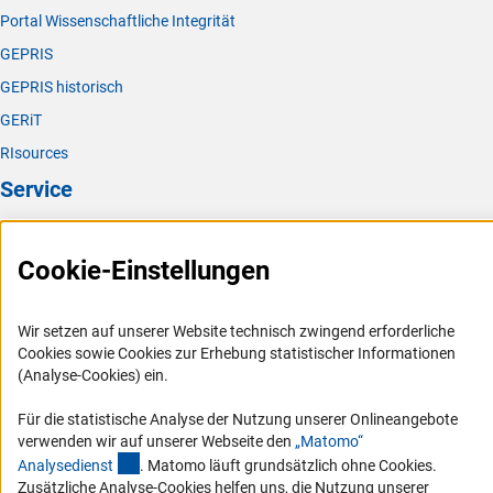
Portal Wissenschaftliche Integrität
GEPRIS
GEPRIS historisch
GERiT
RIsources
Service
Presse
Cookie-Einstellungen
FAQ
Karriere
Wir setzen auf unserer Website technisch zwingend erforderliche
Logo und Corporate Design
Cookies sowie Cookies zur Erhebung statistischer Informationen
RSS-Feeds
(Analyse-Cookies) ein.
Compliance
Für die statistische Analyse der Nutzung unserer Onlineangebote
Vergabeverfahren
verwenden wir auf unserer Webseite den
„Matomo“
(externer Link)
Analysediens
t
. Matomo läuft grundsätzlich ohne Cookies.
Barrierefreiheit
Zusätzliche Analyse-Cookies helfen uns, die Nutzung unserer