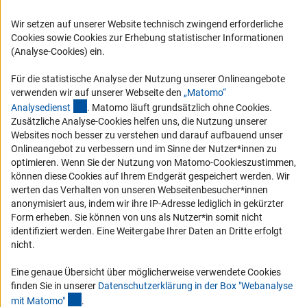
Karriere
Logo und Corporate Design
Wir setzen auf unserer Website technisch zwingend erforderliche
Cookies sowie Cookies zur Erhebung statistischer Informationen
RSS-Feeds
(Analyse-Cookies) ein.
Compliance
Für die statistische Analyse der Nutzung unserer Onlineangebote
Vergabeverfahren
verwenden wir auf unserer Webseite den
„Matomo“
Barrierefreiheit
(externer Link)
Analysediens
t
. Matomo läuft grundsätzlich ohne Cookies.
Zusätzliche Analyse-Cookies helfen uns, die Nutzung unserer
Websites noch besser zu verstehen und darauf aufbauend unser
Service und Informationen für Menschen mit Behinderungen
Onlineangebot zu verbessern und im Sinne der Nutzer*innen zu
Erklärung zur Barrierefreiheit
optimieren. Wenn Sie der Nutzung von Matomo-Cookieszustimmen,
können diese Cookies auf Ihrem Endgerät gespeichert werden. Wir
Barriere melden
werten das Verhalten von unseren Webseitenbesucher*innen
DFG-aktuell
anonymisiert aus, indem wir ihre IP-Adresse lediglich in gekürzter
Form erheben. Sie können von uns als Nutzer*in somit nicht
Erhalten Sie Neuigkeiten aus der DFG direkt in Ihr Mailpostfach oder
identifiziert werden. Eine Weitergabe Ihrer Daten an Dritte erfolgt
schauen Sie sich die Ausgaben online an.
nicht.
Eine genaue Übersicht über möglicherweise verwendete Cookies
finden Sie in unserer
Datenschutzerklärung in der Box "Webanalyse
Zum Newsletter
(Anchor Link)
mit Matomo
"
.