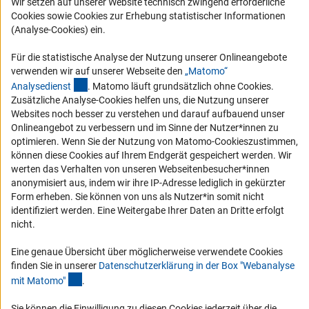
Wir setzen auf unserer Website technisch zwingend erforderliche
Logo und Corporate Design
Cookies sowie Cookies zur Erhebung statistischer Informationen
RSS-Feeds
(Analyse-Cookies) ein.
Compliance
Für die statistische Analyse der Nutzung unserer Onlineangebote
Vergabeverfahren
verwenden wir auf unserer Webseite den
„Matomo“
(externer Link)
Analysediens
t
. Matomo läuft grundsätzlich ohne Cookies.
Barrierefreiheit
Zusätzliche Analyse-Cookies helfen uns, die Nutzung unserer
Websites noch besser zu verstehen und darauf aufbauend unser
Service und Informationen für Menschen mit Behinderungen
Onlineangebot zu verbessern und im Sinne der Nutzer*innen zu
optimieren. Wenn Sie der Nutzung von Matomo-Cookieszustimmen,
Erklärung zur Barrierefreiheit
können diese Cookies auf Ihrem Endgerät gespeichert werden. Wir
Barriere melden
werten das Verhalten von unseren Webseitenbesucher*innen
anonymisiert aus, indem wir ihre IP-Adresse lediglich in gekürzter
DFG-aktuell
Form erheben. Sie können von uns als Nutzer*in somit nicht
identifiziert werden. Eine Weitergabe Ihrer Daten an Dritte erfolgt
Erhalten Sie Neuigkeiten aus der DFG direkt in Ihr Mailpostfach oder
nicht.
schauen Sie sich die Ausgaben online an.
Eine genaue Übersicht über möglicherweise verwendete Cookies
finden Sie in unserer
Datenschutzerklärung in der Box "Webanalyse
Zum Newsletter
(Anchor Link)
mit Matomo
"
.
Sie können die Einwilligung zu diesen Cookies jederzeit über die