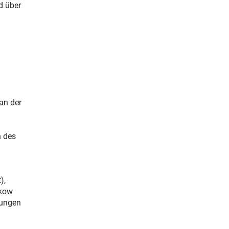
d über
an der
n des
),
ikow
tungen