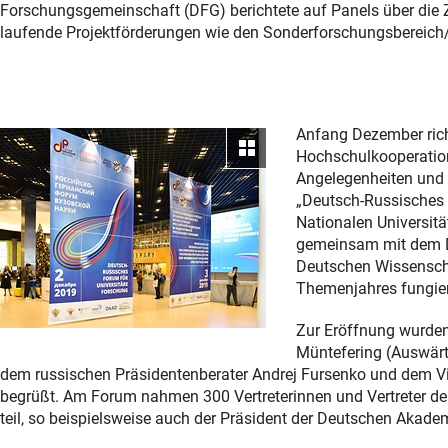
Forschungsgemeinschaft (DFG) berichtete auf Panels über die 
laufende Projektförderungen wie den Sonderforschungsbereich/
Anfang Dezember rich
Galerie ansehen
Hochschulkooperation
Angelegenheiten und 
„Deutsch-Russisches 
Nationalen Universitä
gemeinsam mit dem 
Deutschen Wissensch
Themenjahres fungie
Zur Eröffnung wurden 
Müntefering (Auswärt
dem russischen Präsidentenberater Andrej Fursenko und dem Vi
begrüßt. Am Forum nahmen 300 Vertreterinnen und Vertreter d
teil, so beispielsweise auch der Präsident der Deutschen Akade