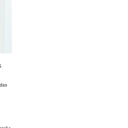
G
 das