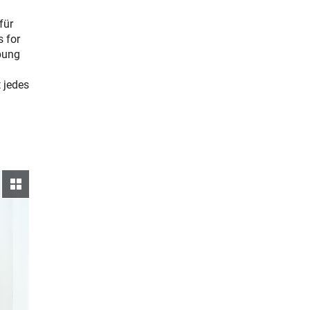
für
s for
bung
 jedes
Galerie ansehen