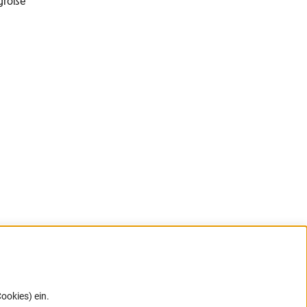
große
ookies) ein.
G direkt