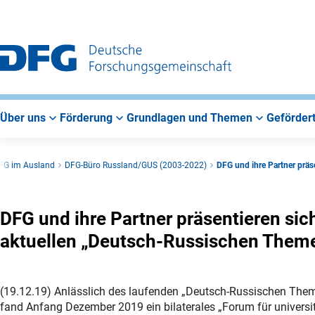
Zur
Zur
Zum
Hauptnavigation
Suche
Hauptbereich
Über uns
Förderung
Grundlagen und Themen
Gefördert
FG im Ausland
DFG-Büro Russland/GUS (2003-2022)
DFG und ihre Partner prä
DFG und ihre Partner präsentieren si
aktuellen „Deutsch-Russischen Them
(19.12.19) Anlässlich des laufenden „Deutsch-Russischen Th
fand Anfang Dezember 2019 ein bilaterales „Forum für universi