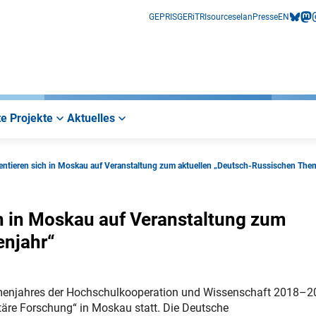
GEPRIS
GERiT
RIsources
elan
Presse
EN
bluesk
mas
i
e Projekte
Aktuelles
sentieren sich in Moskau auf Veranstaltung zum aktuellen „Deutsch-Russischen The
ch in Moskau auf Veranstaltung zum
enjahr“
emenjahres der Hochschulkooperation und Wissenschaft 2018–2
täre Forschung“ in Moskau statt. Die Deutsche