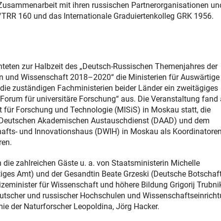
Zusammenarbeit mit ihren russischen Partnerorganisationen un
TRR 160 und das Internationale Graduiertenkolleg GRK 1956.
teten zur Halbzeit des „Deutsch-Russischen Themenjahres der
 und Wissenschaft 2018–2020“ die Ministerien für Auswärtige
die zuständigen Fachministerien beider Länder ein zweitägiges
Forum für universitäre Forschung“ aus. Die Veranstaltung fand 
t für Forschung und Technologie (MISiS) in Moskau statt, die
Deutschen Akademischen Austauschdienst (DAAD) und dem
afts- und Innovationshaus (DWIH) in Moskau als Koordinatore
ren.
die zahlreichen Gäste u. a. von Staatsministerin Michelle
iges Amt) und der Gesandtin Beate Grzeski (Deutsche Botschaft
zeminister für Wissenschaft und höhere Bildung Grigorij Trubn
eutscher und russischer Hochschulen und Wissenschaftseinrich
mie der Naturforscher Leopoldina, Jörg Hacker.