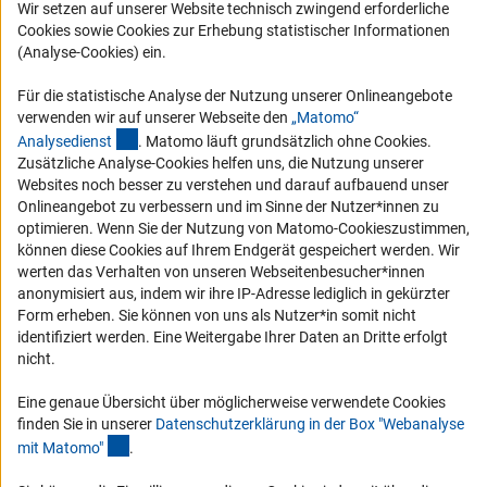
Wir setzen auf unserer Website technisch zwingend erforderliche
Logo und Corporate Design
Cookies sowie Cookies zur Erhebung statistischer Informationen
RSS-Feeds
(Analyse-Cookies) ein.
Compliance
Für die statistische Analyse der Nutzung unserer Onlineangebote
Vergabeverfahren
verwenden wir auf unserer Webseite den
„Matomo“
(externer Link)
Barrierefreiheit
Analysediens
t
. Matomo läuft grundsätzlich ohne Cookies.
Zusätzliche Analyse-Cookies helfen uns, die Nutzung unserer
Websites noch besser zu verstehen und darauf aufbauend unser
Service und Informationen für Menschen mit Behinderungen
Onlineangebot zu verbessern und im Sinne der Nutzer*innen zu
Erklärung zur Barrierefreiheit
optimieren. Wenn Sie der Nutzung von Matomo-Cookieszustimmen,
können diese Cookies auf Ihrem Endgerät gespeichert werden. Wir
Barriere melden
werten das Verhalten von unseren Webseitenbesucher*innen
DFG-aktuell
anonymisiert aus, indem wir ihre IP-Adresse lediglich in gekürzter
Form erheben. Sie können von uns als Nutzer*in somit nicht
identifiziert werden. Eine Weitergabe Ihrer Daten an Dritte erfolgt
Erhalten Sie Neuigkeiten aus der DFG direkt in Ihr Mailpostfach oder
nicht.
schauen Sie sich die Ausgaben online an.
Eine genaue Übersicht über möglicherweise verwendete Cookies
finden Sie in unserer
Datenschutzerklärung in der Box "Webanalyse
Zum Newsletter
(Anchor Link)
mit Matomo
"
.