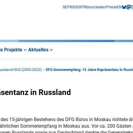
GEPRIS
GERiT
RIsources
elan
Presse
EN
bluesk
mas
i
e Projekte
Aktuelles
ussland/GUS (2003-2022)
DFG Sommerempfang: 15 Jahre Repräsentanz in Russl
sentanz in Russland
h des 15-jährigen Bestehens des DFG Büros in Moskau richtete d
ljährlichen Sommerempfang in Moskau aus. Vor ca. 200 Gästen
nen Russlands sowie aus Deutschland dankte die Generalsekr