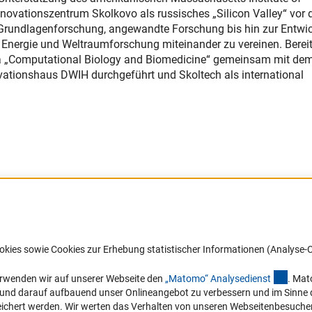
novationszentrum Skolkovo als russisches „Silicon Valley“ vor 
f Grundlagenforschung, angewandte Forschung bis hin zur Entwi
, Energie und Weltraumforschung miteinander zu vereinen. Berei
 „Computational Biology and Biomedicine“ gemeinsam mit de
tionshaus DWIH durchgeführt und Skoltech als international
Barrierefreiheit
DFG-aktuell
okies sowie Cookies zur Erhebung statistischer Informationen (Analyse-C
Service und Informationen für Menschen
Erhalten Sie Neuigkeiten aus der DF
mit Behinderungen
in Ihr Mailpostfach oder schauen Si
(exter
erwenden wir auf unserer Webseite den
„Matomo“ Analysediens
t
. Mat
die Ausgaben online an.
n und darauf aufbauend unser Onlineangebot zu verbessern und im Sinne
Erklärung zur Barrierefreiheit
hert werden. Wir werten das Verhalten von unseren Webseitenbesucher*in
Barriere melden