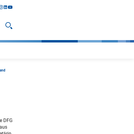
y
todon
nstagram
linkedIn
youtube
Suche öffnen
and
ie DFG
 aus
etärin