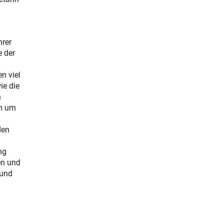
hrer
e der
n viel
ie die
n
em um
den
ng
en und
 und