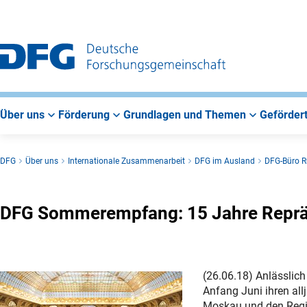
Zur
Zur
Zum
Hauptnavigation
Suche
Hauptbereich
Über uns
Förderung
Grundlagen und Themen
Gefördert
DFG
Über uns
Internationale Zusammenarbeit
DFG im Ausland
DFG-Büro R
DFG Sommerempfang: 15 Jahre Reprä
(26.06.18) Anlässlic
Anfang Juni ihren al
Moskau und den Regio