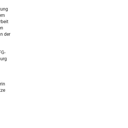
tung
dem
beit
en
n der
FG-
burg
rin
tze