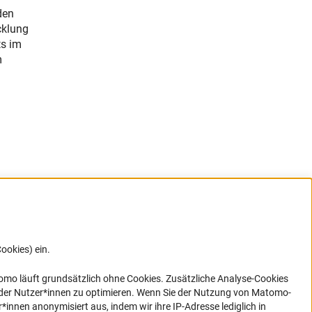
den
cklung
ts im
m
ookies) ein.
G direkt
e sich
ner Link)
omo läuft grundsätzlich ohne Cookies. Zusätzliche Analyse-Cookies
 der Nutzer*innen zu optimieren. Wenn Sie der Nutzung von Matomo-
nen anonymisiert aus, indem wir ihre IP-Adresse lediglich in