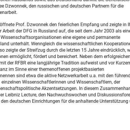
hee Dzwonnek, den russischen und deutschen Partnern für die
narbeit.
ffnete Prof. Dzwonnek den feierlichen Empfang und zeigte in I
r Arbeit der DFG in Russland auf, die seit dem Jahr 2003 als ein
 Wissenschaftsorganisationen eine eigene und permanente
land unterhält. Wenngleich die wissenschaftlichen Kooperatione
so zeigte der Streifzug durch die letzten 15 Jahre eindrücklich, w
en ermöglicht, fördert und bereichert. Neben dem erfolgreiche
 mit der RFBR eine langjährige Tradition aufweist und vor Kurz
anz im Sinne einer themenoffenen projektbasierten
nennen sind etwa die aktive Netzwerkarbeit u.a. mit den führen
 einzelnen Wissenschaftlerinnen und Wissenschaftlern, der
senschaftspolitische Akzentsetzungen. In diesem Zusammenha
 der Leibniz Lecture, den Nachwuchswochen und Diskussionsfor
h den deutschen Einrichtungen für die anhaltende Unterstützung