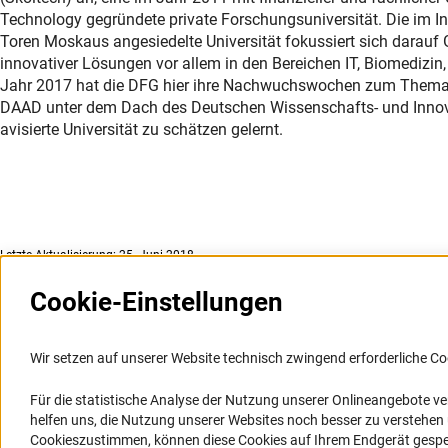
Technology gegründete private Forschungsuniversität. Die im In
Toren Moskaus angesiedelte Universität fokussiert sich darau
innovativer Lösungen vor allem in den Bereichen IT, Biomedizin
Jahr 2017 hat die DFG hier ihre Nachwuchswochen zum Thema
DAAD unter dem Dach des Deutschen Wissenschafts- und Innova
avisierte Universität zu schätzen gelernt.
Letzte Aktualisierung: 25. Juni 2018
Cookie-Einstellungen
Weitere Websites und
Service
Informationssysteme
Wir setzen auf unserer Website technisch zwingend erforderliche Co
Presse
Portal Wissenschaftliche Integrität
Für die statistische Analyse der Nutzung unserer Onlineangebote v
FAQ
helfen uns, die Nutzung unserer Websites noch besser zu verstehe
GEPRIS
Karriere
Cookieszustimmen, können diese Cookies auf Ihrem Endgerät gespeic