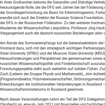
In ihren Grußworten betonte die Gesandtin und Ständige Vertret
herausragende Rolle, die die DFG seit Jahren bei der Förderun
der Grundlagenforschung als Basis für Erkenntnisgewinn, Forts
wandte sich auch der Direktor der Russian Science Foundation,
der DFG in der Russischen Föderation. Zu den weiteren hochran
Akademie der Wissenschaften Leopoldina, Professor Jörg Hacker,
Vergangenheit auch die deutsch-russischen Beziehungen aktiv u
Am Rande des Sommerempfangs lud die Generalsekretärin der 
Vorstand dazu, sich mit den strategisch wichtigen Partnerorg
State University (SPBU) und der Moscow State University (MSU)
Herausforderungen und Perspektiven der gemeinsamen sowie a
russischen Wissenschaftspolitik und Förderlandschaft auszutau
Forschungsprojekte steht auch weiterhin auf soliden Füßen. Z
Zach (Leiterin der Gruppe Physik und Mathematik), Jörn Achter
(Programmdirektor, Polymerwissenschaften, Strömungsmechanik
Entwicklungen der institutionellen Veränderungen in Russland 
Wissenschaftsministeriums in Russland gewinnen.
Nach diesen Veranstaltungen nahm ein Teil der DFG Delegation 
(Skoltech) an, eine im Jahr 2011 mit finanzieller und fachliche