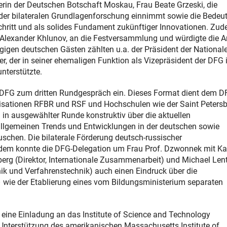
erin der Deutschen Botschaft Moskau, Frau Beate Grzeski, die
g der bilateralen Grundlagenforschung einnimmt sowie die Bedeu
chritt und als solides Fundament zukünftiger Innovationen. Zu
 Alexander Khlunov, an die Festversammlung und würdigte die Ar
gigen deutschen Gästen zählten u.a. der Präsident der National
 der in seiner ehemaligen Funktion als Vizepräsident der DFG i
nterstützte.
DFG zum dritten Rundgespräch ein. Dieses Format dient dem D
anisationen RFBR und RSF und Hochschulen wie der Saint Peters
 in ausgewählter Runde konstruktiv über die aktuellen
llgemeinen Trends und Entwicklungen in der deutschen sowie
schen. Die bilaterale Förderung deutsch-russischer
udem konnte die DFG-Delegation um Frau Prof. Dzwonnek mit Ka
berg (Direktor, Internationale Zusammenarbeit) und Michael Len
 und Verfahrenstechnik) auch einen Eindruck über die
– wie der Etablierung eines vom Bildungsministerium separaten
eine Einladung an das Institute of Science and Technology
r Unterstützung des amerikanischen Massachusetts Institute of