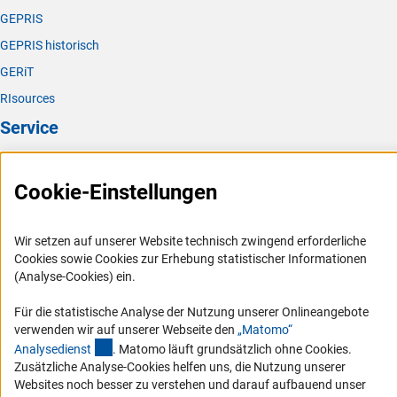
GEPRIS
GEPRIS historisch
GERiT
RIsources
Service
Presse
Cookie-Einstellungen
FAQ
Karriere
Wir setzen auf unserer Website technisch zwingend erforderliche
Logo und Corporate Design
Cookies sowie Cookies zur Erhebung statistischer Informationen
RSS-Feeds
(Analyse-Cookies) ein.
Compliance
Für die statistische Analyse der Nutzung unserer Onlineangebote
Vergabeverfahren
verwenden wir auf unserer Webseite den
„Matomo“
(externer Link)
Analysediens
t
. Matomo läuft grundsätzlich ohne Cookies.
Barrierefreiheit
Zusätzliche Analyse-Cookies helfen uns, die Nutzung unserer
Websites noch besser zu verstehen und darauf aufbauend unser
Service und Informationen für Menschen mit Behinderungen