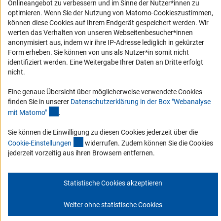
Onlineangebot zu verbessern und im Sinne der Nutzer*innen zu
Erklärung zur Barrierefreiheit
optimieren. Wenn Sie der Nutzung von Matomo-Cookieszustimmen,
können diese Cookies auf Ihrem Endgerät gespeichert werden. Wir
Barriere melden
werten das Verhalten von unseren Webseitenbesucher*innen
DFG-aktuell
anonymisiert aus, indem wir ihre IP-Adresse lediglich in gekürzter
Form erheben. Sie können von uns als Nutzer*in somit nicht
identifiziert werden. Eine Weitergabe Ihrer Daten an Dritte erfolgt
Erhalten Sie Neuigkeiten aus der DFG direkt in Ihr Mailpostfach oder
nicht.
schauen Sie sich die Ausgaben online an.
Eine genaue Übersicht über möglicherweise verwendete Cookies
finden Sie in unserer
Datenschutzerklärung in der Box "Webanalyse
Zum Newsletter
(Anchor Link)
mit Matomo
"
.
Sie können die Einwilligung zu diesen Cookies jederzeit über die
(interner Link)
Cookie-Einstellunge
n
widerrufen. Zudem können Sie die Cookies
jederzeit vorzeitig aus ihren Browsern entfernen.
Impressum
Datenschutz
Cookie-Einstellungen
Kontakt
Service
© 2026 DFG
Statistische Cookies akzeptieren
Weiter ohne statistische Cookies
Zum Anfang 