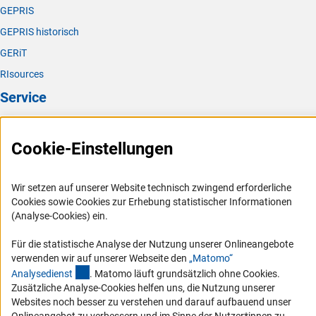
GEPRIS
GEPRIS historisch
GERiT
RIsources
Service
Presse
Cookie-Einstellungen
FAQ
Karriere
Wir setzen auf unserer Website technisch zwingend erforderliche
Logo und Corporate Design
Cookies sowie Cookies zur Erhebung statistischer Informationen
RSS-Feeds
(Analyse-Cookies) ein.
Compliance
Für die statistische Analyse der Nutzung unserer Onlineangebote
Vergabeverfahren
verwenden wir auf unserer Webseite den
„Matomo“
(externer Link)
Analysediens
t
. Matomo läuft grundsätzlich ohne Cookies.
Barrierefreiheit
Zusätzliche Analyse-Cookies helfen uns, die Nutzung unserer
Websites noch besser zu verstehen und darauf aufbauend unser
Service und Informationen für Menschen mit Behinderungen