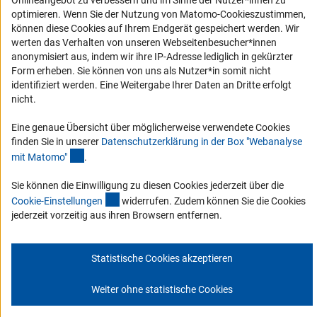
Onlineangebot zu verbessern und im Sinne der Nutzer*innen zu
Erklärung zur Barrierefreiheit
optimieren. Wenn Sie der Nutzung von Matomo-Cookieszustimmen,
können diese Cookies auf Ihrem Endgerät gespeichert werden. Wir
Barriere melden
werten das Verhalten von unseren Webseitenbesucher*innen
DFG-aktuell
anonymisiert aus, indem wir ihre IP-Adresse lediglich in gekürzter
Form erheben. Sie können von uns als Nutzer*in somit nicht
identifiziert werden. Eine Weitergabe Ihrer Daten an Dritte erfolgt
Erhalten Sie Neuigkeiten aus der DFG direkt in Ihr Mailpostfach oder
nicht.
schauen Sie sich die Ausgaben online an.
Eine genaue Übersicht über möglicherweise verwendete Cookies
finden Sie in unserer
Datenschutzerklärung in der Box "Webanalyse
Zum Newsletter
(Anchor Link)
mit Matomo
"
.
Sie können die Einwilligung zu diesen Cookies jederzeit über die
(interner Link)
Cookie-Einstellunge
n
widerrufen. Zudem können Sie die Cookies
jederzeit vorzeitig aus ihren Browsern entfernen.
Impressum
Datenschutz
Cookie-Einstellungen
Kontakt
Service
© 2026 DFG
Statistische Cookies akzeptieren
Weiter ohne statistische Cookies
Zum Anfang 