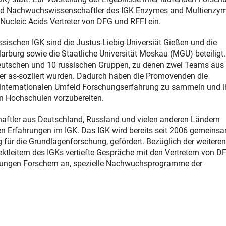
und Nachwuchswissenschaftler des IGK Enzymes and Multienzy
Nucleic Acids Vertreter von DFG und RFFI ein.
sischen IGK sind die Justus-Liebig-Universiät Gießen und die
Marburg sowie die Staatliche Universität Moskau (MGU) beteiligt
eutschen und 10 russischen Gruppen, zu denen zwei Teams aus
ner as-soziiert wurden. Dadurch haben die Promovenden die
 internationalen Umfeld Forschungserfahrung zu sammeln und i
n Hochschulen vorzubereiten.
tler aus Deutschland, Russland und vielen anderen Ländern
chen Erfahrungen im IGK. Das IGK wird bereits seit 2006 gemeins
 für die Grundlagenforschung, gefördert. Bezüglich der weiteren
ektleitern des IGKs vertiefte Gespräche mit den Vertretern von D
n jungen Forschern an, spezielle Nachwuchsprogramme der