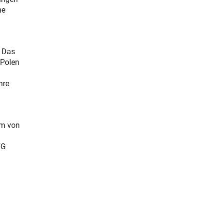
me
. Das
 Polen
hre
am von
FG