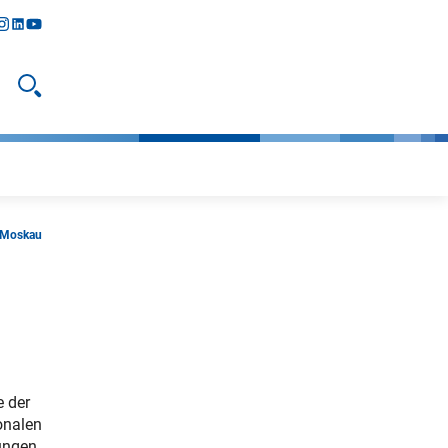
y
todon
nstagram
linkedIn
youtube
Suche öffnen
n Moskau
e der
onalen
hungen