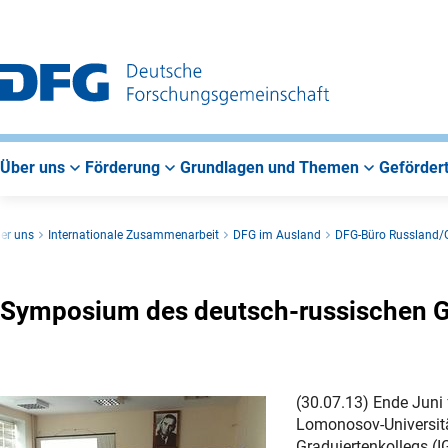
Zur
Zur
Zum
Hauptnavigation
Suche
Hauptbereich
Über uns
Förderung
Grundlagen und Themen
Gefördert
er uns
Internationale Zusammenarbeit
DFG im Ausland
DFG-Büro Russland/
Symposium des deutsch-russischen G
(30.07.13) Ende Juni 
Lomonosov-Universitä
Graduiertenkollegs (I