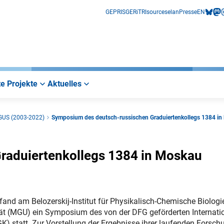
GEPRIS
GERiT
RIsources
elan
Presse
EN
bluesk
mas
i
e Projekte
Aktuelles
GUS (2003-2022)
Symposium des deutsch-russischen Graduiertenkollegs 1384 i
raduiertenkollegs 1384 in Moskau
fand am Belozerskij-Institut für Physikalisch-Chemische Biologi
t (MGU) ein Symposium des von der DFG geförderten Internati
GK) statt. Zur Vorstellung der Ergebnisse ihrer laufenden Forsc