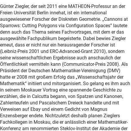
Günter Ziegler, der seit 2011 eine MATHEON-Professur an der
Freien Universität Berlin innehat, ist ein international
ausgewiesener Forscher der Diskreten Geometrie. „Cannons at
Sparrows: Cutting Polygons via Configuration Spaces” lautete
denn auch das Thema seines Fachvortrages, mit dem er das
ausgewählte Fachpublikum begeisterte. Dabei bewies Ziegler
erneut, dass er nicht nur ein herausragender Forscher ist
(Leibniz-Preis 2001 und ERC-Advanced-Grant 2010), sondern
seine wissenschaftlichen Ergebnisse auch anschaulich der
Öffentlichkeit vermitteln kann (Communicator-Preis 2008). Als
Präsident der Deutschen Mathematiker-Vereinigung (DMV)
hatte er 2008 mit großem Erfolg das „Wissenschaftsjahr der
Mathematik“ initiiert und mitorganisiert. So gelang es ihm auch
in seinem Moskauer Vortrag eine spannende Geschichte zu
erzählen, die in Calcutta begann, von Spatzen und Kanonen,
Zahlenteufeln und Pascalschem Dreieck handelte und mit
Verweisen auf Ebay und einem Gedicht von Magnus
Enzensberger endete. Nichtzuletzt deshalb planen Zieglers
Fachkollegen in Moskau, die er anlässlich einer Mathematiker-
Konferenz am renommierten Steklov-Institut der Akademie der