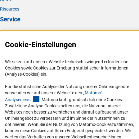
RIsources
Service
Presse
FAQ
Cookie-Einstellungen
Karriere
Logo und Corporate Design
Wir setzen auf unserer Website technisch zwingend erforderliche
Cookies sowie Cookies zur Erhebung statistischer Informationen
RSS-Feeds
(Analyse-Cookies) ein.
Compliance
Für die statistische Analyse der Nutzung unserer Onlineangebote
Vergabeverfahren
verwenden wir auf unserer Webseite den
„Matomo“
Barrierefreiheit
(externer Link)
Analysediens
t
. Matomo läuft grundsätzlich ohne Cookies.
Zusätzliche Analyse-Cookies helfen uns, die Nutzung unserer
Service und Informationen für Menschen mit Behinderungen
Websites noch besser zu verstehen und darauf aufbauend unser
Onlineangebot zu verbessern und im Sinne der Nutzer*innen zu
Erklärung zur Barrierefreiheit
optimieren. Wenn Sie der Nutzung von Matomo-Cookieszustimmen,
Barriere melden
können diese Cookies auf Ihrem Endgerät gespeichert werden. Wir
werten das Verhalten von unseren Webseitenbesucher*innen