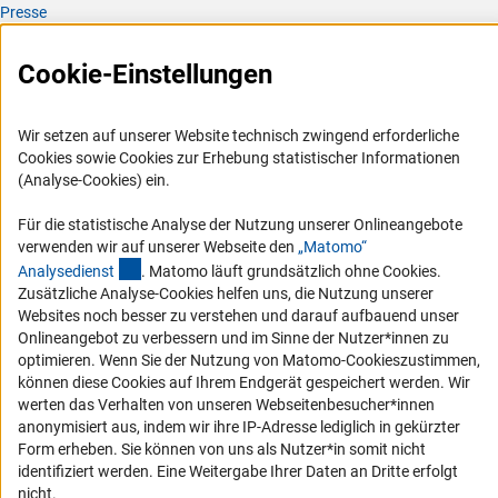
Presse
FAQ
Cookie-Einstellungen
Karriere
Logo und Corporate Design
Wir setzen auf unserer Website technisch zwingend erforderliche
RSS-Feeds
Cookies sowie Cookies zur Erhebung statistischer Informationen
Compliance
(Analyse-Cookies) ein.
Vergabeverfahren
Für die statistische Analyse der Nutzung unserer Onlineangebote
Barrierefreiheit
verwenden wir auf unserer Webseite den
„Matomo“
(externer Link)
Analysediens
t
. Matomo läuft grundsätzlich ohne Cookies.
Zusätzliche Analyse-Cookies helfen uns, die Nutzung unserer
Service und Informationen für Menschen mit Behinderungen
Websites noch besser zu verstehen und darauf aufbauend unser
Erklärung zur Barrierefreiheit
Onlineangebot zu verbessern und im Sinne der Nutzer*innen zu
optimieren. Wenn Sie der Nutzung von Matomo-Cookieszustimmen,
Barriere melden
können diese Cookies auf Ihrem Endgerät gespeichert werden. Wir
DFG-aktuell
werten das Verhalten von unseren Webseitenbesucher*innen
anonymisiert aus, indem wir ihre IP-Adresse lediglich in gekürzter
Erhalten Sie Neuigkeiten aus der DFG direkt in Ihr Mailpostfach oder
Form erheben. Sie können von uns als Nutzer*in somit nicht
schauen Sie sich die Ausgaben online an.
identifiziert werden. Eine Weitergabe Ihrer Daten an Dritte erfolgt
nicht.