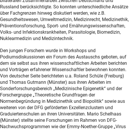
bilateralen Zusammenarbeit zwischen Deutschland und
Russland berücksichtigte. So konnten unterschiedliche Ansätze
über Fachgrenzen hinweg diskutiert werden, wie z.B.
Gesundheitswesen, Umweltmedizin, Medizinrecht, Medizinethik,
Präventionsforschung, Sport- und Ernährungswissenschaften,
Volks- und Infektionskrankheiten, Parasitologie, Biomedizin,
Nuklearmedizin und Medizintechnik.
Den jungen Forschern wurde in Workshops und
Podiumsdiskussionen ein Forum des Austauschs geboten, auf
dem sie selbst aus ihren wissenschaftlichen Arbeiten berichten
und Vorträgen erfahrener Wissenschaftler beiwohnen konnten.
Von deutscher Seite berichteten u.a. Roland Schüle (Freiburg)
und Thomas Gutmann (Münster) aus ihren Arbeiten im
Sonderforschungsbereich „Medizinische Epigenetik“ und der
Forschergruppe „Theoretische Grundfragen der
Normenbegründung in Medizinethik und Biopolitik“ sowie aus
weiteren von der DFG geförderten Exzellenzclustern und
Graduiertenschulen an ihren Universitäten. Mario Schelhaas
(Münster) stellte seine Forschungen im Rahmen von DFG-
Nachwuchsprogrammen wie der Emmy-Noether-Gruppe „Virus