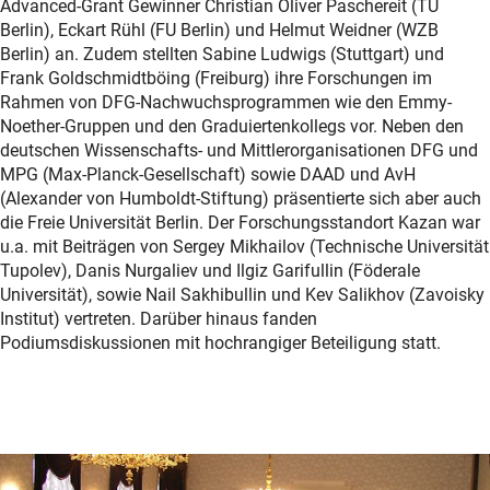
Advanced-Grant Gewinner Christian Oliver Paschereit (TU
Berlin), Eckart Rühl (FU Berlin) und Helmut Weidner (WZB
Berlin) an. Zudem stellten Sabine Ludwigs (Stuttgart) und
Frank Goldschmidtböing (Freiburg) ihre Forschungen im
Rahmen von DFG-Nachwuchsprogrammen wie den Emmy-
Noether-Gruppen und den Graduiertenkollegs vor. Neben den
deutschen Wissenschafts- und Mittlerorganisationen DFG und
MPG (Max-Planck-Gesellschaft) sowie DAAD und AvH
(Alexander von Humboldt-Stiftung) präsentierte sich aber auch
die Freie Universität Berlin. Der Forschungsstandort Kazan war
u.a. mit Beiträgen von Sergey Mikhailov (Technische Universität
Tupolev), Danis Nurgaliev und Ilgiz Garifullin (Föderale
Universität), sowie Nail Sakhibullin und Kev Salikhov (Zavoisky
Institut) vertreten. Darüber hinaus fanden
Podiumsdiskussionen mit hochrangiger Beteiligung statt.