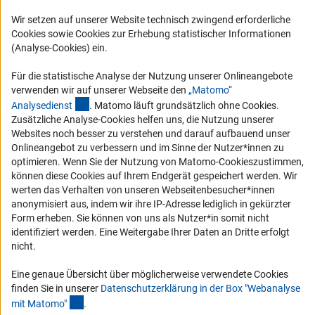
Logo und Corporate Design
Wir setzen auf unserer Website technisch zwingend erforderliche
RSS-Feeds
Cookies sowie Cookies zur Erhebung statistischer Informationen
(Analyse-Cookies) ein.
Compliance
Vergabeverfahren
Für die statistische Analyse der Nutzung unserer Onlineangebote
Barrierefreiheit
verwenden wir auf unserer Webseite den
„Matomo“
(externer Link)
Analysediens
t
. Matomo läuft grundsätzlich ohne Cookies.
Zusätzliche Analyse-Cookies helfen uns, die Nutzung unserer
Service und Informationen für Menschen mit Behinderungen
Websites noch besser zu verstehen und darauf aufbauend unser
Erklärung zur Barrierefreiheit
Onlineangebot zu verbessern und im Sinne der Nutzer*innen zu
optimieren. Wenn Sie der Nutzung von Matomo-Cookieszustimmen,
Barriere melden
können diese Cookies auf Ihrem Endgerät gespeichert werden. Wir
DFG-aktuell
werten das Verhalten von unseren Webseitenbesucher*innen
anonymisiert aus, indem wir ihre IP-Adresse lediglich in gekürzter
Form erheben. Sie können von uns als Nutzer*in somit nicht
Erhalten Sie Neuigkeiten aus der DFG direkt in Ihr Mailpostfach oder
identifiziert werden. Eine Weitergabe Ihrer Daten an Dritte erfolgt
schauen Sie sich die Ausgaben online an.
nicht.
Eine genaue Übersicht über möglicherweise verwendete Cookies
Zum Newsletter
finden Sie in unserer
Datenschutzerklärung in der Box "Webanalyse
(Anchor Link)
mit Matomo
"
.