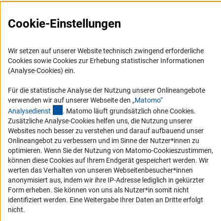
Presse
Cookie-Einstellungen
FAQ
Karriere
Wir setzen auf unserer Website technisch zwingend erforderliche
Logo und Corporate Design
Cookies sowie Cookies zur Erhebung statistischer Informationen
(Analyse-Cookies) ein.
RSS-Feeds
Compliance
Für die statistische Analyse der Nutzung unserer Onlineangebote
verwenden wir auf unserer Webseite den
„Matomo“
Vergabeverfahren
(externer Link)
Analysediens
t
. Matomo läuft grundsätzlich ohne Cookies.
Barrierefreiheit
Zusätzliche Analyse-Cookies helfen uns, die Nutzung unserer
Websites noch besser zu verstehen und darauf aufbauend unser
Onlineangebot zu verbessern und im Sinne der Nutzer*innen zu
Service und Informationen für Menschen mit Behinderungen
optimieren. Wenn Sie der Nutzung von Matomo-Cookieszustimmen,
Erklärung zur Barrierefreiheit
können diese Cookies auf Ihrem Endgerät gespeichert werden. Wir
werten das Verhalten von unseren Webseitenbesucher*innen
Barriere melden
anonymisiert aus, indem wir ihre IP-Adresse lediglich in gekürzter
DFG-aktuell
Form erheben. Sie können von uns als Nutzer*in somit nicht
identifiziert werden. Eine Weitergabe Ihrer Daten an Dritte erfolgt
Erhalten Sie Neuigkeiten aus der DFG direkt in Ihr Mailpostfach oder
nicht.
schauen Sie sich die Ausgaben online an.