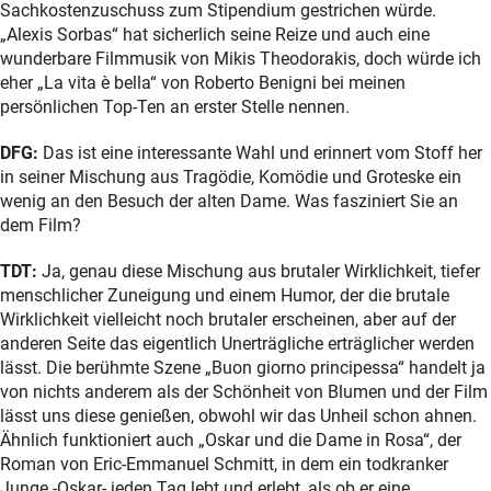
Sachkostenzuschuss zum Stipendium gestrichen würde.
„Alexis Sorbas“ hat sicherlich seine Reize und auch eine
wunderbare Filmmusik von Mikis Theodorakis, doch würde ich
eher „La vita è bella“ von Roberto Benigni bei meinen
persönlichen Top-Ten an erster Stelle nennen.
DFG:
Das ist eine interessante Wahl und erinnert vom Stoff her
in seiner Mischung aus Tragödie, Komödie und Groteske ein
wenig an den Besuch der alten Dame. Was fasziniert Sie an
dem Film?
TDT:
Ja, genau diese Mischung aus brutaler Wirklichkeit, tiefer
menschlicher Zuneigung und einem Humor, der die brutale
Wirklichkeit vielleicht noch brutaler erscheinen, aber auf der
anderen Seite das eigentlich Unerträgliche erträglicher werden
lässt. Die berühmte Szene „Buon giorno principessa“ handelt ja
von nichts anderem als der Schönheit von Blumen und der Film
lässt uns diese genießen, obwohl wir das Unheil schon ahnen.
Ähnlich funktioniert auch „Oskar und die Dame in Rosa“, der
Roman von Eric-Emmanuel Schmitt, in dem ein todkranker
Junge -Oskar- jeden Tag lebt und erlebt, als ob er eine