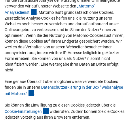
Für die statistische Analyse der Nutzung unserer Onlineangebote
DFG-aktuell
verwenden wir auf unserer Webseite den
„Matomo“
(externer Link)
Analysediens
t
. Matomo läuft grundsätzlich ohne Cookies.
Erhalten Sie Neuigkeiten aus der DFG direkt in Ihr Mailpostfach oder
Zusätzliche Analyse-Cookies helfen uns, die Nutzung unserer
schauen Sie sich die Ausgaben online an.
Websites noch besser zu verstehen und darauf aufbauend unser
Onlineangebot zu verbessern und im Sinne der Nutzer*innen zu
optimieren. Wenn Sie der Nutzung von Matomo-Cookieszustimmen,
Zum Newsletter
können diese Cookies auf Ihrem Endgerät gespeichert werden. Wir
werten das Verhalten von unseren Webseitenbesucher*innen
anonymisiert aus, indem wir ihre IP-Adresse lediglich in gekürzter
Form erheben. Sie können von uns als Nutzer*in somit nicht
identifiziert werden. Eine Weitergabe Ihrer Daten an Dritte erfolgt
Impressum
Datenschutz
Cookie-Einstellungen
Kontakt
nicht.
Service
© 2026 DFG
Eine genaue Übersicht über möglicherweise verwendete Cookies
finden Sie in unserer
Datenschutzerklärung in der Box "Webanalyse
(Anchor Link)
mit Matomo
"
.
Sie können die Einwilligung zu diesen Cookies jederzeit über die
(interner Link)
Cookie-Einstellunge
n
widerrufen. Zudem können Sie die Cookies
jederzeit vorzeitig aus ihren Browsern entfernen.