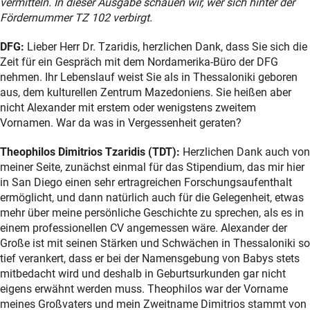
vermitteln. In dieser Ausgabe schauen wir, wer sich hinter der
Fördernummer TZ 102 verbirgt.
DFG:
Lieber Herr Dr. Tzaridis, herzlichen Dank, dass Sie sich die
Zeit für ein Gespräch mit dem Nordamerika-Büro der DFG
nehmen. Ihr Lebenslauf weist Sie als in Thessaloniki geboren
aus, dem kulturellen Zentrum Mazedoniens. Sie heißen aber
nicht Alexander mit erstem oder wenigstens zweitem
Vornamen. War da was in Vergessenheit geraten?
Theophilos Dimitrios Tzaridis (TDT):
Herzlichen Dank auch von
meiner Seite, zunächst einmal für das Stipendium, das mir hier
in San Diego einen sehr ertragreichen Forschungsaufenthalt
ermöglicht, und dann natürlich auch für die Gelegenheit, etwas
mehr über meine persönliche Geschichte zu sprechen, als es in
einem professionellen CV angemessen wäre. Alexander der
Große ist mit seinen Stärken und Schwächen in Thessaloniki so
tief verankert, dass er bei der Namensgebung von Babys stets
mitbedacht wird und deshalb in Geburtsurkunden gar nicht
eigens erwähnt werden muss. Theophilos war der Vorname
meines Großvaters und mein Zweitname Dimitrios stammt von