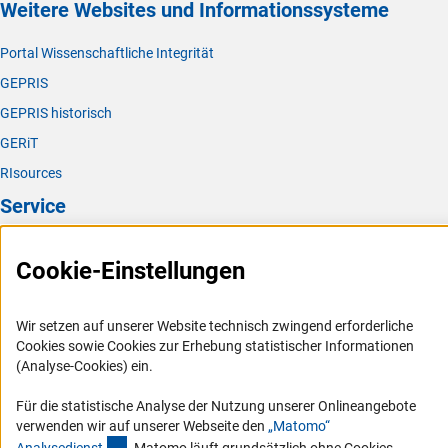
Weitere Websites und Informationssysteme
Portal Wissenschaftliche Integrität
GEPRIS
GEPRIS historisch
GERiT
RIsources
Service
Presse
Cookie-Einstellungen
FAQ
Karriere
Wir setzen auf unserer Website technisch zwingend erforderliche
Logo und Corporate Design
Cookies sowie Cookies zur Erhebung statistischer Informationen
(Analyse-Cookies) ein.
RSS-Feeds
Compliance
Für die statistische Analyse der Nutzung unserer Onlineangebote
verwenden wir auf unserer Webseite den
„Matomo“
Vergabeverfahren
(externer Link)