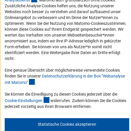
Analysediens
t
. Matomo läuft grundsätzlich ohne Cookies.
Barrierefreiheit
Zusätzliche Analyse-Cookies helfen uns, die Nutzung unserer
Websites noch besser zu verstehen und darauf aufbauend unser
Service und Informationen für Menschen mit Behinderungen
Onlineangebot zu verbessern und im Sinne der Nutzer*innen zu
optimieren. Wenn Sie der Nutzung von Matomo-Cookieszustimmen,
Erklärung zur Barrierefreiheit
können diese Cookies auf Ihrem Endgerät gespeichert werden. Wir
Barriere melden
werten das Verhalten von unseren Webseitenbesucher*innen
anonymisiert aus, indem wir ihre IP-Adresse lediglich in gekürzter
DFG-aktuell
Form erheben. Sie können von uns als Nutzer*in somit nicht
identifiziert werden. Eine Weitergabe Ihrer Daten an Dritte erfolgt
Erhalten Sie Neuigkeiten aus der DFG direkt in Ihr Mailpostfach oder
nicht.
schauen Sie sich die Ausgaben online an.
Eine genaue Übersicht über möglicherweise verwendete Cookies
finden Sie in unserer
Datenschutzerklärung in der Box "Webanalyse
Zum Newsletter
(Anchor Link)
mit Matomo
"
.
Sie können die Einwilligung zu diesen Cookies jederzeit über die
(interner Link)
Cookie-Einstellunge
n
widerrufen. Zudem können Sie die Cookies
jederzeit vorzeitig aus ihren Browsern entfernen.
Impressum
Datenschutz
Cookie-Einstellungen
Kontakt
Service
© 2026 DFG
Statistische Cookies akzeptieren