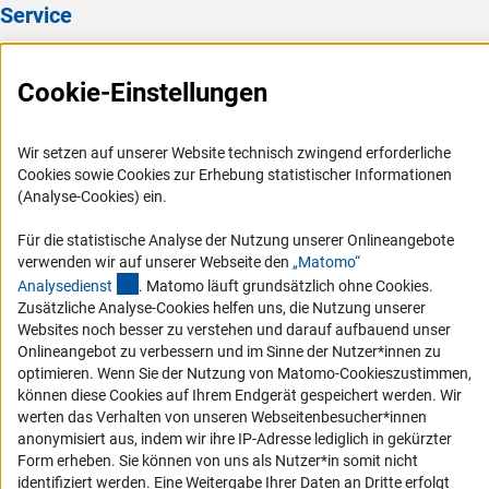
Service
Presse
Cookie-Einstellungen
FAQ
Karriere
Wir setzen auf unserer Website technisch zwingend erforderliche
Logo und Corporate Design
Cookies sowie Cookies zur Erhebung statistischer Informationen
RSS-Feeds
(Analyse-Cookies) ein.
Compliance
Für die statistische Analyse der Nutzung unserer Onlineangebote
Vergabeverfahren
verwenden wir auf unserer Webseite den
„Matomo“
(externer Link)
Analysediens
t
. Matomo läuft grundsätzlich ohne Cookies.
Barrierefreiheit
Zusätzliche Analyse-Cookies helfen uns, die Nutzung unserer
Websites noch besser zu verstehen und darauf aufbauend unser
Service und Informationen für Menschen mit Behinderungen
Onlineangebot zu verbessern und im Sinne der Nutzer*innen zu
optimieren. Wenn Sie der Nutzung von Matomo-Cookieszustimmen,
Erklärung zur Barrierefreiheit
können diese Cookies auf Ihrem Endgerät gespeichert werden. Wir
Barriere melden
werten das Verhalten von unseren Webseitenbesucher*innen
DFG-aktuell
anonymisiert aus, indem wir ihre IP-Adresse lediglich in gekürzter
Form erheben. Sie können von uns als Nutzer*in somit nicht
identifiziert werden. Eine Weitergabe Ihrer Daten an Dritte erfolgt