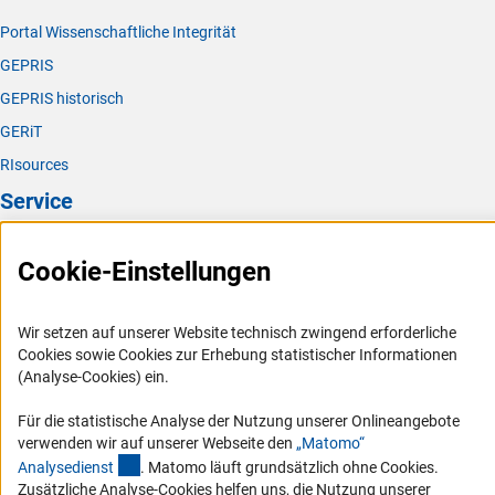
FAPERJ – Fundação de Amparo à Pesquisa do Estado do
Portal Wissenschaftliche Integrität
(externer Link)
Rio de Janeir
o
GEPRIS
Kooperationsabkommen besteht seit 2014
GEPRIS historisch
GERiT
Antragstellung auf Basis gemeinsamer
Ausschreibungen
RIsources
Service
Presse
Cookie-Einstellungen
FAQ
Karriere
Wir setzen auf unserer Website technisch zwingend erforderliche
Logo und Corporate Design
Cookies sowie Cookies zur Erhebung statistischer Informationen
(Analyse-Cookies) ein.
RSS-Feeds
Compliance
Für die statistische Analyse der Nutzung unserer Onlineangebote
verwenden wir auf unserer Webseite den
„Matomo“
Vergabeverfahren
(externer Link)
Analysediens
t
. Matomo läuft grundsätzlich ohne Cookies.
Barrierefreiheit
Zusätzliche Analyse-Cookies helfen uns, die Nutzung unserer