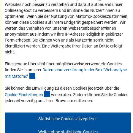
Websites noch besser zu verstehen und darauf aufbauend unser
Service und Informationen für Menschen mit Behinderungen
Onlineangebot zu verbessern und im Sinne der Nutzer*innen zu
optimieren. Wenn Sie der Nutzung von Matomo-Cookieszustimmen,
Erklärung zur Barrierefreiheit
können diese Cookies auf Ihrem Endgerät gespeichert werden. Wir
Barriere melden
werten das Verhalten von unseren Webseitenbesucher*innen
anonymisiert aus, indem wir ihre IP-Adresse lediglich in gekürzter
DFG-aktuell
Form erheben. Sie können von uns als Nutzer*in somit nicht
identifiziert werden. Eine Weitergabe Ihrer Daten an Dritte erfolgt
Erhalten Sie Neuigkeiten aus der DFG direkt in Ihr Mailpostfach oder
nicht.
schauen Sie sich die Ausgaben online an.
Eine genaue Übersicht über möglicherweise verwendete Cookies
finden Sie in unserer
Datenschutzerklärung in der Box "Webanalyse
Zum Newsletter
(Anchor Link)
mit Matomo
"
.
Sie können die Einwilligung zu diesen Cookies jederzeit über die
(interner Link)
Cookie-Einstellunge
n
widerrufen. Zudem können Sie die Cookies
jederzeit vorzeitig aus ihren Browsern entfernen.
Impressum
Datenschutz
Cookie-Einstellungen
Kontakt
Service
© 2026 DFG
Statistische Cookies akzeptieren
Weiter ohne statistische Cookies