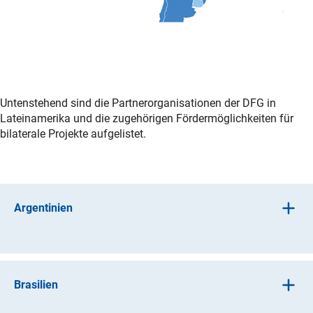
Untenstehend sind die Partnerorganisationen der DFG in
Lateinamerika und die zugehörigen Fördermöglichkeiten für
bilaterale Projekte aufgelistet.
Argentinien
CONICET – Consejo Nacional de Investigaciones
(externer Link)
Científicas y Técnica
s
Brasilien
Kooperationsabkommen besteht seit 1987 und wurde
2013 erneuert