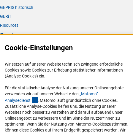
GEPRIS historisch
GERiT
RIsources
Service
Cookie-Einstellungen
Presse
FAQ
Wir setzen auf unserer Website technisch zwingend erforderliche
Karriere
Cookies sowie Cookies zur Erhebung statistischer Informationen
Logo und Corporate Design
(Analyse-Cookies) ein.
RSS-Feeds
Für die statistische Analyse der Nutzung unserer Onlineangebote
Compliance
verwenden wir auf unserer Webseite den
„Matomo“
(externer Link)
Analysediens
t
. Matomo läuft grundsätzlich ohne Cookies.
Vergabeverfahren
Zusätzliche Analyse-Cookies helfen uns, die Nutzung unserer
Barrierefreiheit
Websites noch besser zu verstehen und darauf aufbauend unser
Onlineangebot zu verbessern und im Sinne der Nutzer*innen zu
Service und Informationen für Menschen mit Behinderungen
optimieren. Wenn Sie der Nutzung von Matomo-Cookieszustimmen,
können diese Cookies auf Ihrem Endgerät gespeichert werden. Wir
Erklärung zur Barrierefreiheit