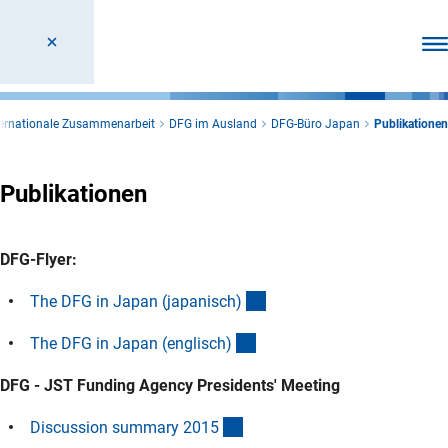
Men
ternationale Zusammenarbeit
DFG im Ausland
DFG-Büro Japan
Publikationen
Publikationen
DFG-Flyer:
(Download)
The DFG in Japan (japanisch
)
(Download)
The DFG in Japan (englisch
)
DFG - JST Funding Agency Presidents' Meeting
(Download)
Discussion summary 201
5