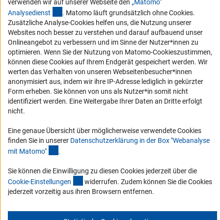
Barrierefreiheit
verwenden wir auf unserer Webseite den
„Matomo“
(externer Link)
Analysediens
t
. Matomo läuft grundsätzlich ohne Cookies.
Service und Informationen für Menschen mit Behinderungen
Zusätzliche Analyse-Cookies helfen uns, die Nutzung unserer
Websites noch besser zu verstehen und darauf aufbauend unser
Erklärung zur Barrierefreiheit
Onlineangebot zu verbessern und im Sinne der Nutzer*innen zu
Barriere melden
optimieren. Wenn Sie der Nutzung von Matomo-Cookieszustimmen,
können diese Cookies auf Ihrem Endgerät gespeichert werden. Wir
DFG-aktuell
werten das Verhalten von unseren Webseitenbesucher*innen
anonymisiert aus, indem wir ihre IP-Adresse lediglich in gekürzter
Erhalten Sie Neuigkeiten aus der DFG direkt in Ihr Mailpostfach oder
Form erheben. Sie können von uns als Nutzer*in somit nicht
schauen Sie sich die Ausgaben online an.
identifiziert werden. Eine Weitergabe Ihrer Daten an Dritte erfolgt
nicht.
Zum Newsletter
Eine genaue Übersicht über möglicherweise verwendete Cookies
finden Sie in unserer
Datenschutzerklärung in der Box "Webanalyse
(Anchor Link)
mit Matomo
"
.
Sie können die Einwilligung zu diesen Cookies jederzeit über die
(interner Link)
Impressum
Datenschutz
Cookie-Einstellungen
Kontakt
Cookie-Einstellunge
n
widerrufen. Zudem können Sie die Cookies
Service
jederzeit vorzeitig aus ihren Browsern entfernen.
© 2026 DFG