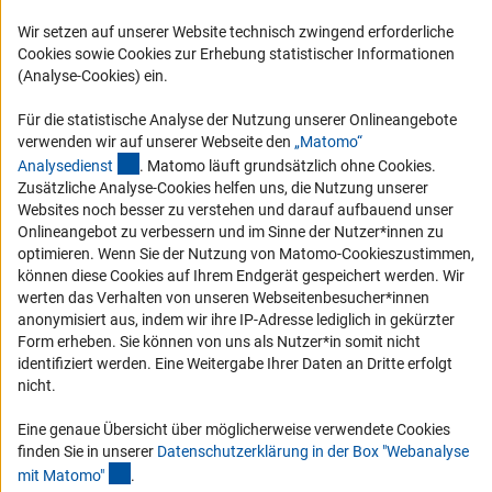
Karriere
Wir setzen auf unserer Website technisch zwingend erforderliche
Logo und Corporate Design
Cookies sowie Cookies zur Erhebung statistischer Informationen
RSS-Feeds
(Analyse-Cookies) ein.
Compliance
Für die statistische Analyse der Nutzung unserer Onlineangebote
Vergabeverfahren
verwenden wir auf unserer Webseite den
„Matomo“
(externer Link)
Analysediens
t
. Matomo läuft grundsätzlich ohne Cookies.
Barrierefreiheit
Zusätzliche Analyse-Cookies helfen uns, die Nutzung unserer
Websites noch besser zu verstehen und darauf aufbauend unser
Service und Informationen für Menschen mit Behinderungen
Onlineangebot zu verbessern und im Sinne der Nutzer*innen zu
optimieren. Wenn Sie der Nutzung von Matomo-Cookieszustimmen,
Erklärung zur Barrierefreiheit
können diese Cookies auf Ihrem Endgerät gespeichert werden. Wir
Barriere melden
werten das Verhalten von unseren Webseitenbesucher*innen
anonymisiert aus, indem wir ihre IP-Adresse lediglich in gekürzter
DFG-aktuell
Form erheben. Sie können von uns als Nutzer*in somit nicht
identifiziert werden. Eine Weitergabe Ihrer Daten an Dritte erfolgt
Erhalten Sie Neuigkeiten aus der DFG direkt in Ihr Mailpostfach oder
nicht.
schauen Sie sich die Ausgaben online an.
Eine genaue Übersicht über möglicherweise verwendete Cookies
finden Sie in unserer
Datenschutzerklärung in der Box "Webanalyse
Zum Newsletter
(Anchor Link)
mit Matomo
"
.