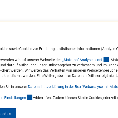
Barrierefreiheit
DFG-aktuell
okies sowie Cookies zur Erhebung statistischer Informationen (Analyse-C
Service und Informationen für Menschen
Erhalten Sie Neuigkeiten aus der DF
mit Behinderungen
in Ihr Mailpostfach oder schauen Si
(exter
erwenden wir auf unserer Webseite den
„Matomo“ Analysediens
t
. Mat
die Ausgaben online an.
n und darauf aufbauend unser Onlineangebot zu verbessern und im Sinne
Erklärung zur Barrierefreiheit
hert werden. Wir werten das Verhalten von unseren Webseitenbesucher*in
Barriere melden
identifiziert werden. Eine Weitergabe Ihrer Daten an Dritte erfolgt nicht.
Zum Newsletter
en Sie in unserer
Datenschutzerklärung in der Box "Webanalyse mit Mat
(interner Link)
ie-Einstellunge
n
widerrufen. Zudem können Sie die Cookies jederzeit 
Cookies