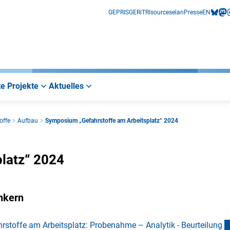
GEPRIS
GERiT
RIsources
elan
Presse
EN
bluesk
mas
i
e Projekte
Aktuelles
offe
Aufbau
Symposium „Gefahrstoffe am Arbeitsplatz“ 2024
latz“ 2024
ankern
stoffe am Arbeitsplatz: Probenahme – Analytik - Beurteilun
g