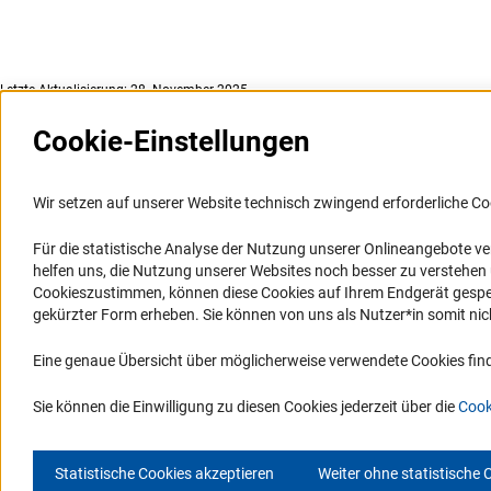
Letzte Aktualisierung: 28. November 2025
Cookie-Einstellungen
Weitere Websites und
Service
Informationssysteme
Wir setzen auf unserer Website technisch zwingend erforderliche Co
Presse
Portal Wissenschaftliche Integrität
Für die statistische Analyse der Nutzung unserer Onlineangebote v
FAQ
helfen uns, die Nutzung unserer Websites noch besser zu verstehe
GEPRIS
Karriere
Cookieszustimmen, können diese Cookies auf Ihrem Endgerät gespeic
GEPRIS historisch
Logo und Corporate Design
gekürzter Form erheben. Sie können von uns als Nutzer*in somit nicht 
GERiT
RSS-Feeds
Eine genaue Übersicht über möglicherweise verwendete Cookies find
RIsources
Compliance
Vergabeverfahren
Sie können die Einwilligung zu diesen Cookies jederzeit über die
Cook
Statistische Cookies akzeptieren
Weiter ohne statistische 