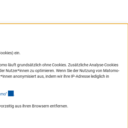
ookies) ein.
G direkt
e sich
ner Link)
omo läuft grundsätzlich ohne Cookies. Zusätzliche Analyse-Cookies
 der Nutzer*innen zu optimieren. Wenn Sie der Nutzung von Matomo-
nen anonymisiert aus, indem wir ihre IP-Adresse lediglich in
(Anchor Link)
omo
"
.
vorzeitig aus ihren Browsern entfernen.
Zum Anfang de