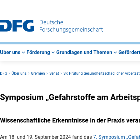
Zur
Zur
Zum
Hauptnavigation
Suche
Hauptbereich
Über uns
Förderung
Grundlagen und Themen
Gefördert
DFG
Über uns
Gremien
Senat
SK Prüfung gesundheitsschädlicher Arbeitsst
Symposium „Gefahrstoffe am Arbeitsp
Wissenschaftliche Erkenntnisse in der Praxis ver
Am 18. und 19. September 2024 fand das
7. Symposium „Gefahr