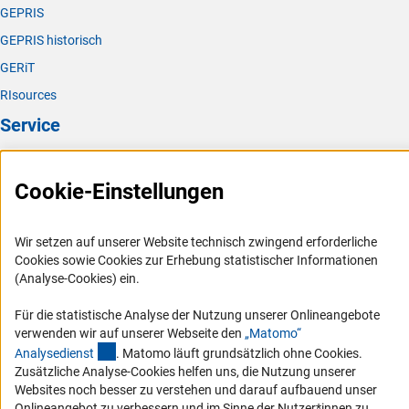
GEPRIS
GEPRIS historisch
GERiT
RIsources
Service
Presse
Cookie-Einstellungen
FAQ
Karriere
Wir setzen auf unserer Website technisch zwingend erforderliche
Logo und Corporate Design
Cookies sowie Cookies zur Erhebung statistischer Informationen
RSS-Feeds
(Analyse-Cookies) ein.
Compliance
Für die statistische Analyse der Nutzung unserer Onlineangebote
Vergabeverfahren
verwenden wir auf unserer Webseite den
„Matomo“
(externer Link)
Analysediens
t
. Matomo läuft grundsätzlich ohne Cookies.
Barrierefreiheit
Zusätzliche Analyse-Cookies helfen uns, die Nutzung unserer
Websites noch besser zu verstehen und darauf aufbauend unser
Service und Informationen für Menschen mit Behinderungen
Onlineangebot zu verbessern und im Sinne der Nutzer*innen zu