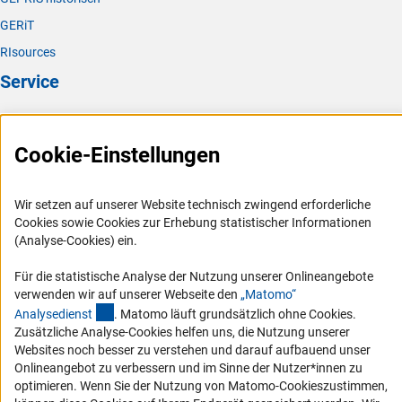
GERiT
RIsources
Service
Presse
FAQ
Cookie-Einstellungen
Karriere
Logo und Corporate Design
Wir setzen auf unserer Website technisch zwingend erforderliche
Cookies sowie Cookies zur Erhebung statistischer Informationen
RSS-Feeds
(Analyse-Cookies) ein.
Compliance
Für die statistische Analyse der Nutzung unserer Onlineangebote
Vergabeverfahren
verwenden wir auf unserer Webseite den
„Matomo“
Barrierefreiheit
(externer Link)
Analysediens
t
. Matomo läuft grundsätzlich ohne Cookies.
Zusätzliche Analyse-Cookies helfen uns, die Nutzung unserer
Service und Informationen für Menschen mit Behinderungen
Websites noch besser zu verstehen und darauf aufbauend unser
Onlineangebot zu verbessern und im Sinne der Nutzer*innen zu
Erklärung zur Barrierefreiheit
optimieren. Wenn Sie der Nutzung von Matomo-Cookieszustimmen,