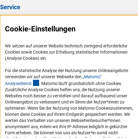
Service
Presse
Cookie-Einstellungen
FAQ
Karriere
Wir setzen auf unserer Website technisch zwingend erforderliche
Logo und Corporate Design
Cookies sowie Cookies zur Erhebung statistischer Informationen
RSS-Feeds
(Analyse-Cookies) ein.
Compliance
Für die statistische Analyse der Nutzung unserer Onlineangebote
Vergabeverfahren
verwenden wir auf unserer Webseite den
„Matomo“
(externer Link)
Analysediens
t
. Matomo läuft grundsätzlich ohne Cookies.
Barrierefreiheit
Zusätzliche Analyse-Cookies helfen uns, die Nutzung unserer
Websites noch besser zu verstehen und darauf aufbauend unser
Service und Informationen für Menschen mit Behinderungen
Onlineangebot zu verbessern und im Sinne der Nutzer*innen zu
optimieren. Wenn Sie der Nutzung von Matomo-Cookieszustimmen,
Erklärung zur Barrierefreiheit
können diese Cookies auf Ihrem Endgerät gespeichert werden. Wir
Barriere melden
werten das Verhalten von unseren Webseitenbesucher*innen
DFG-aktuell
anonymisiert aus, indem wir ihre IP-Adresse lediglich in gekürzter
Form erheben. Sie können von uns als Nutzer*in somit nicht