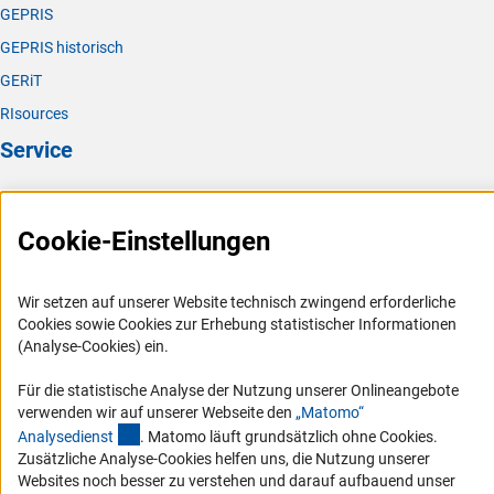
GEPRIS
GEPRIS historisch
GERiT
RIsources
Service
Presse
FAQ
Cookie-Einstellungen
Karriere
Logo und Corporate Design
Wir setzen auf unserer Website technisch zwingend erforderliche
Cookies sowie Cookies zur Erhebung statistischer Informationen
RSS-Feeds
(Analyse-Cookies) ein.
Compliance
Für die statistische Analyse der Nutzung unserer Onlineangebote
Vergabeverfahren
verwenden wir auf unserer Webseite den
„Matomo“
Barrierefreiheit
(externer Link)
Analysediens
t
. Matomo läuft grundsätzlich ohne Cookies.
Zusätzliche Analyse-Cookies helfen uns, die Nutzung unserer
Service und Informationen für Menschen mit Behinderungen
Websites noch besser zu verstehen und darauf aufbauend unser