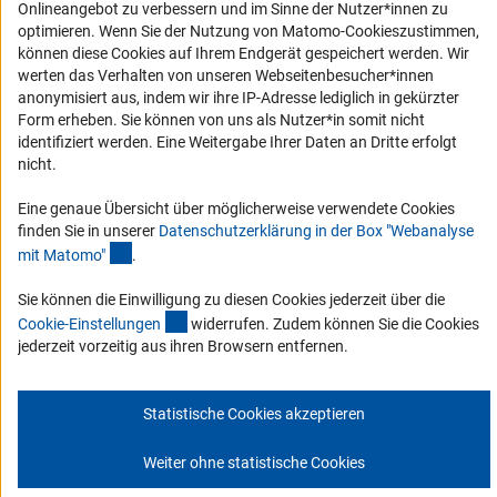
Onlineangebot zu verbessern und im Sinne der Nutzer*innen zu
Erklärung zur Barrierefreiheit
optimieren. Wenn Sie der Nutzung von Matomo-Cookieszustimmen,
Barriere melden
können diese Cookies auf Ihrem Endgerät gespeichert werden. Wir
werten das Verhalten von unseren Webseitenbesucher*innen
DFG-aktuell
anonymisiert aus, indem wir ihre IP-Adresse lediglich in gekürzter
Form erheben. Sie können von uns als Nutzer*in somit nicht
Erhalten Sie Neuigkeiten aus der DFG direkt in Ihr Mailpostfach oder
identifiziert werden. Eine Weitergabe Ihrer Daten an Dritte erfolgt
schauen Sie sich die Ausgaben online an.
nicht.
Eine genaue Übersicht über möglicherweise verwendete Cookies
Zum Newsletter
finden Sie in unserer
Datenschutzerklärung in der Box "Webanalyse
(Anchor Link)
mit Matomo
"
.
Sie können die Einwilligung zu diesen Cookies jederzeit über die
(interner Link)
Cookie-Einstellunge
n
widerrufen. Zudem können Sie die Cookies
Impressum
Datenschutz
Cookie-Einstellungen
Kontakt
jederzeit vorzeitig aus ihren Browsern entfernen.
Service
© 2026 DFG
Statistische Cookies akzeptieren
Weiter ohne statistische Cookies
Zum Anfang 