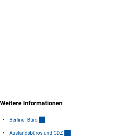
Weitere Informationen
(interner Link)
Berliner Bür
o
(interner Link)
Auslandsbüros und CD
Z