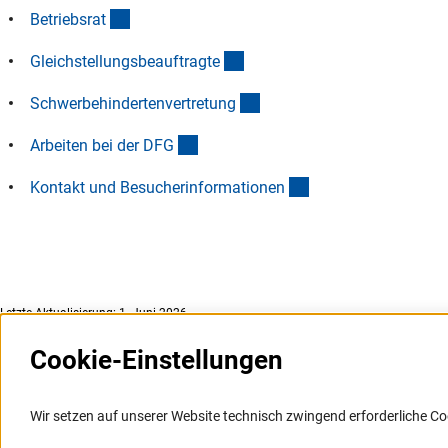
(interner Link)
Betriebsra
t
(interner Link)
Gleichstellungsbeauftragt
e
(interner Link)
Schwerbehindertenvertretun
g
(interner Link)
Arbeiten bei der DF
G
(interner Link)
Kontakt und Besucherinformatione
n
Letzte Aktualisierung: 1. Juni 2026
Cookie-Einstellungen
Weitere Websites und
Service
Informationssysteme
Wir setzen auf unserer Website technisch zwingend erforderliche Co
Presse