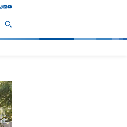
y
todon
nstagram
linkedIn
youtube
Suche öffnen