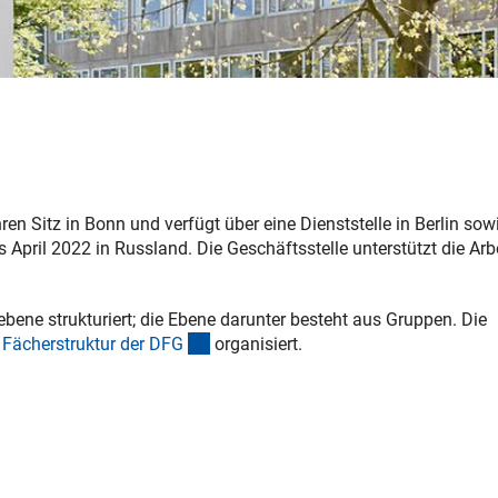
ren Sitz in Bonn und verfügt über eine Dienststelle in Berlin sow
April 2022 in Russland. Die Geschäftsstelle unterstützt die Arbe
ebene strukturiert; die Ebene darunter besteht aus Gruppen. Die
(interner Link)
r
Fächerstruktur der DF
G
organisiert.