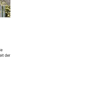
ie
it der