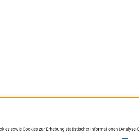
Barrierefreiheit
DFG-aktuell
okies sowie Cookies zur Erhebung statistischer Informationen (Analyse-C
Service und Informationen für Menschen
Erhalten Sie Neuigkeiten aus der DF