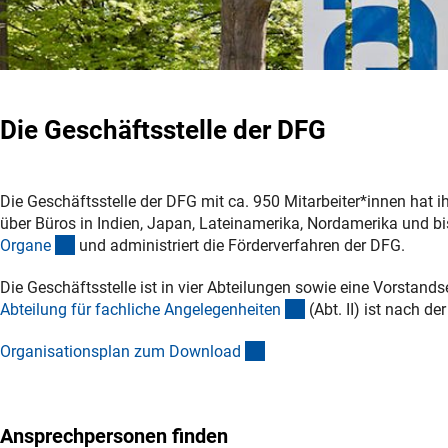
Die Geschäftsstelle der DFG
Die Geschäftsstelle der DFG mit ca. 950 Mitarbeiter*innen hat ih
über Büros in Indien, Japan, Lateinamerika, Nordamerika und bis 
(interner Link)
Organ
e
und administriert die Förderverfahren der DFG.
Die Geschäftsstelle ist in vier Abteilungen sowie eine Vorstands
(interner Link)
Abteilung für fachliche Angelegenheite
n
(Abt. II) ist nach de
(Download)
Organisationsplan zum Downloa
d
Ansprechpersonen finden