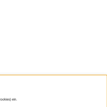
ookies) ein.
G direkt