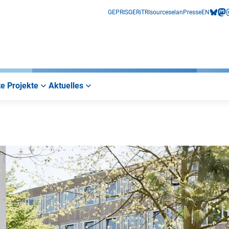
GEPRIS
GERiT
RIsources
elan
Presse
EN
bluesk
mas
i
e Projekte
Aktuelles