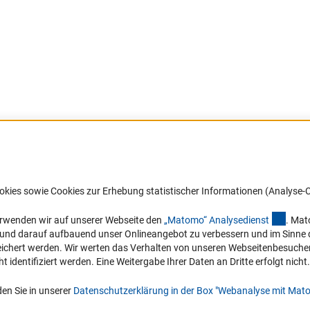
Barrierefreiheit
DFG-aktuell
okies sowie Cookies zur Erhebung statistischer Informationen (Analyse-C
Service und Informationen für Menschen
Erhalten Sie Neuigkeiten aus der DF
mit Behinderungen
in Ihr Mailpostfach oder schauen Si
(exter
erwenden wir auf unserer Webseite den
„Matomo“ Analysediens
t
. Mat
die Ausgaben online an.
n und darauf aufbauend unser Onlineangebot zu verbessern und im Sinne
Erklärung zur Barrierefreiheit
hert werden. Wir werten das Verhalten von unseren Webseitenbesucher*in
Barriere melden
identifiziert werden. Eine Weitergabe Ihrer Daten an Dritte erfolgt nicht.
Zum Newsletter
en Sie in unserer
Datenschutzerklärung in der Box "Webanalyse mit Mat