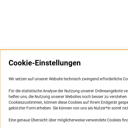
Cookie-Einstellungen
Weitere Websites und
Service
Informationssysteme
Wir setzen auf unserer Website technisch zwingend erforderliche Co
Presse
Portal Wissenschaftliche Integrität
Für die statistische Analyse der Nutzung unserer Onlineangebote v
FAQ
helfen uns, die Nutzung unserer Websites noch besser zu verstehe
GEPRIS
Karriere
Cookieszustimmen, können diese Cookies auf Ihrem Endgerät gespeic
GEPRIS historisch
Logo und Corporate Design
gekürzter Form erheben. Sie können von uns als Nutzer*in somit nicht 
GERiT
RSS-Feeds
Eine genaue Übersicht über möglicherweise verwendete Cookies find
RIsources
Compliance