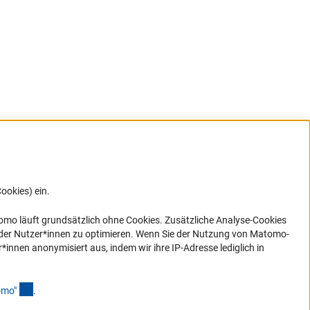
ookies) ein.
G direkt
e sich
ner Link)
omo läuft grundsätzlich ohne Cookies. Zusätzliche Analyse-Cookies
 der Nutzer*innen zu optimieren. Wenn Sie der Nutzung von Matomo-
nen anonymisiert aus, indem wir ihre IP-Adresse lediglich in
(Anchor Link)
omo
"
.