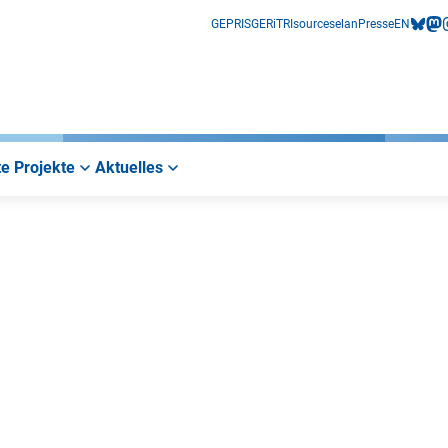
GEPRIS
GERiT
RIsources
elan
Presse
EN
bluesk
mas
i
e Projekte
Aktuelles