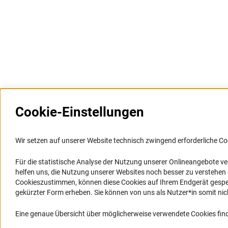
Cookie-Einstellungen
Weitere Websites und
Service
Informationssysteme
Wir setzen auf unserer Website technisch zwingend erforderliche Co
Presse
Portal Wissenschaftliche Integrität
Für die statistische Analyse der Nutzung unserer Onlineangebote v
FAQ
helfen uns, die Nutzung unserer Websites noch besser zu verstehe
GEPRIS
Karriere
Cookieszustimmen, können diese Cookies auf Ihrem Endgerät gespeic
GEPRIS historisch
Logo und Corporate Design
gekürzter Form erheben. Sie können von uns als Nutzer*in somit nicht 
GERiT
RSS-Feeds
Eine genaue Übersicht über möglicherweise verwendete Cookies find
RIsources
Compliance