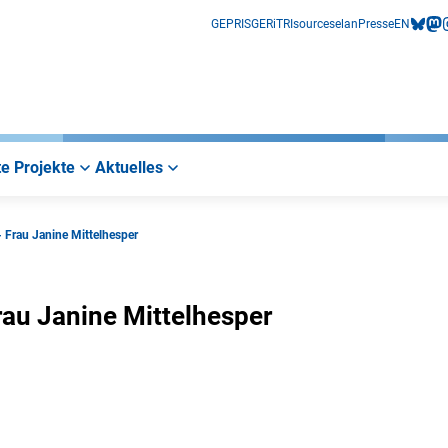
GEPRIS
GERiT
RIsources
elan
Presse
EN
bluesk
mas
i
e Projekte
Aktuelles
- Frau Janine Mittelhesper
rau Janine Mittelhesper