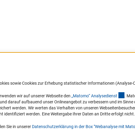
Barrierefreiheit
DFG-aktuell
okies sowie Cookies zur Erhebung statistischer Informationen (Analyse-C
Service und Informationen für Menschen
Erhalten Sie Neuigkeiten aus der DF
mit Behinderungen
in Ihr Mailpostfach oder schauen Si
(exter
erwenden wir auf unserer Webseite den
„Matomo“ Analysediens
t
. Mat
die Ausgaben online an.
n und darauf aufbauend unser Onlineangebot zu verbessern und im Sinne
Erklärung zur Barrierefreiheit
hert werden. Wir werten das Verhalten von unseren Webseitenbesucher*in
Barriere melden
identifiziert werden. Eine Weitergabe Ihrer Daten an Dritte erfolgt nicht.
Zum Newsletter
en Sie in unserer
Datenschutzerklärung in der Box "Webanalyse mit Mat