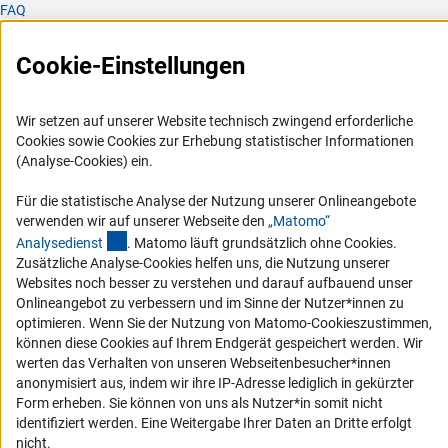
FAQ
Karriere
Cookie-Einstellungen
Logo und Corporate Design
RSS-Feeds
Wir setzen auf unserer Website technisch zwingend erforderliche
Compliance
Cookies sowie Cookies zur Erhebung statistischer Informationen
Vergabeverfahren
(Analyse-Cookies) ein.
Barrierefreiheit
Für die statistische Analyse der Nutzung unserer Onlineangebote
verwenden wir auf unserer Webseite den
„Matomo“
Service und Informationen für Menschen mit Behinderungen
(externer Link)
Analysediens
t
. Matomo läuft grundsätzlich ohne Cookies.
Zusätzliche Analyse-Cookies helfen uns, die Nutzung unserer
Erklärung zur Barrierefreiheit
Websites noch besser zu verstehen und darauf aufbauend unser
Barriere melden
Onlineangebot zu verbessern und im Sinne der Nutzer*innen zu
optimieren. Wenn Sie der Nutzung von Matomo-Cookieszustimmen,
DFG-aktuell
können diese Cookies auf Ihrem Endgerät gespeichert werden. Wir
werten das Verhalten von unseren Webseitenbesucher*innen
Erhalten Sie Neuigkeiten aus der DFG direkt in Ihr Mailpostfach oder
anonymisiert aus, indem wir ihre IP-Adresse lediglich in gekürzter
schauen Sie sich die Ausgaben online an.
Form erheben. Sie können von uns als Nutzer*in somit nicht
identifiziert werden. Eine Weitergabe Ihrer Daten an Dritte erfolgt
nicht.