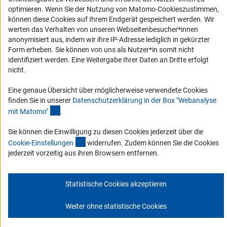
optimieren. Wenn Sie der Nutzung von Matomo-Cookieszustimmen,
Barriere melden
können diese Cookies auf Ihrem Endgerät gespeichert werden. Wir
DFG-aktuell
werten das Verhalten von unseren Webseitenbesucher*innen
anonymisiert aus, indem wir ihre IP-Adresse lediglich in gekürzter
Form erheben. Sie können von uns als Nutzer*in somit nicht
Erhalten Sie Neuigkeiten aus der DFG direkt in Ihr Mailpostfach oder
identifiziert werden. Eine Weitergabe Ihrer Daten an Dritte erfolgt
schauen Sie sich die Ausgaben online an.
nicht.
Eine genaue Übersicht über möglicherweise verwendete Cookies
Zum Newsletter
finden Sie in unserer
Datenschutzerklärung in der Box "Webanalyse
(Anchor Link)
mit Matomo
"
.
Sie können die Einwilligung zu diesen Cookies jederzeit über die
(interner Link)
Cookie-Einstellunge
n
widerrufen. Zudem können Sie die Cookies
Impressum
Datenschutz
Cookie-Einstellungen
Kontakt
jederzeit vorzeitig aus ihren Browsern entfernen.
Service
© 2026 DFG
Statistische Cookies akzeptieren
Weiter ohne statistische Cookies
Zum Anfang 