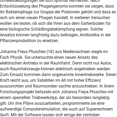
Umweltbedingungen sie sich optimal vermehren. Nach
Entschlüsselung des Phagengenoms konnten sie zeigen, dass
ihr Bakteriophage zur Gruppe der Podoviren gehört und dass es
sich um einen neuen Phagen handelt. In weiteren Versuchen
wollen sie testen, ob sich die Viren aus dem Gartenboden für
eine biologische Schädlingsbekämpfung eignen. Solche
Ansätze können langfristig dazu beitragen, Antibiotika in der
Pflanzenproduktion zu ersetzen.
Johanna Freya Pluschke (18) aus Niedersachsen siegte im
Fach Physik. Sie untersuchte einen neuen Ansatz des
elektrischen Antriebs in der Raumfahrt. Denn nicht nur Autos,
auch Raumfahrzeuge können elektrisch angetrieben werden.
Zum Einsatz kommen dann sogenannte Ionentriebwerke. Deren
Kraft reicht aus, um Satelliten im All mit hoher Effizienz
auszurichten und Raumsonden sachte anzuschieben. In ihrem
Forschungsprojekt befasste sich Johanna Freya Pluschke mit
einem speziellen Triebwerkstyp, der als besonders langlebig
gilt. Um ihre Pläne auszuarbeiten, programmierte sie eine
aufwendige Computersimulation, die auch auf Superrechnern
läuft. Mit der Software lassen sich einige der zentralen