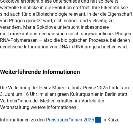
Sokolova erforscht diese Unterschiede und hat so bereits
wertvolle Einblicke in die Evolution eröffnet. Ihre Erkenntnisse
sind auch für die Biotechnologie relevant, in der die Eigenschaft
von Phagen genutzt wird, sich schnell und vielseitig zu
verändern. Maria Sokolova untersucht insbesondere
die Transkriptionsmechanismen solch ungewöhnlicher Phagen-
RNA-Polymerasen – also die biologischen Prozesse, bei denen
genetische Information von DNA in RNA umgeschrieben wird.
Weiterführende Informationen
Die Verleihung der Heinz Maier-Leibnitz-Preise 2025 findet am
3. Juni um 16 Uhr im silent green Kulturquartier in Berlin statt.
Vertreter*innen der Medien erhalten im Vorfeld der
Veranstaltung weitere Informationen.
(interner Link)
Informationen zu den
Preisträger*innen 202
5
in Kürze.