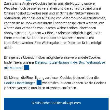
Zusätzliche Analyse-Cookies helfen uns, die Nutzung unserer
Websites noch besser zu verstehen und darauf aufbauend unser
Erhalten Sie Neuigkeiten aus der DFG direkt in Ihr Mailpostfach oder
Onlineangebot zu verbessern und im Sinne der Nutzer*innen zu
schauen Sie sich die Ausgaben online an.
optimieren. Wenn Sie der Nutzung von Matomo-Cookieszustimmen,
können diese Cookies auf Ihrem Endgerät gespeichert werden. Wir
werten das Verhalten von unseren Webseitenbesucher*innen
Zum Newsletter
anonymisiert aus, indem wir ihre IP-Adresse lediglich in gekürzter
Form erheben. Sie können von uns als Nutzer*in somit nicht
identifiziert werden. Eine Weitergabe Ihrer Daten an Dritte erfolgt
nicht.
Impressum
Datenschutz
Cookie-Einstellungen
Kontakt
Eine genaue Übersicht über möglicherweise verwendete Cookies
Service
finden Sie in unserer
Datenschutzerklärung in der Box "Webanalyse
© 2026 DFG
(Anchor Link)
mit Matomo
"
.
Sie können die Einwilligung zu diesen Cookies jederzeit über die
(interner Link)
Cookie-Einstellunge
n
widerrufen. Zudem können Sie die Cookies
jederzeit vorzeitig aus ihren Browsern entfernen.
Statistische Cookies akzeptieren