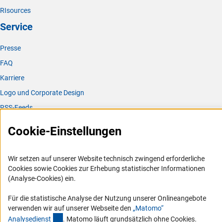
RIsources
Service
Presse
FAQ
Karriere
Logo und Corporate Design
RSS-Feeds
Compliance
Cookie-Einstellungen
Vergabeverfahren
Barrierefreiheit
Wir setzen auf unserer Website technisch zwingend erforderliche
Cookies sowie Cookies zur Erhebung statistischer Informationen
Service und Informationen für Menschen mit Behinderungen
(Analyse-Cookies) ein.
Erklärung zur Barrierefreiheit
Für die statistische Analyse der Nutzung unserer Onlineangebote
Barriere melden
verwenden wir auf unserer Webseite den
„Matomo“
(externer Link)
DFG-aktuell
Analysediens
t
. Matomo läuft grundsätzlich ohne Cookies.