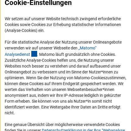
FAQ
Cookie-Einstellungen
Karriere
Logo und Corporate Design
Wir setzen auf unserer Website technisch zwingend erforderliche
Cookies sowie Cookies zur Erhebung statistischer Informationen
RSS-Feeds
(Analyse-Cookies) ein.
Compliance
Für die statistische Analyse der Nutzung unserer Onlineangebote
Vergabeverfahren
verwenden wir auf unserer Webseite den
„Matomo“
Barrierefreiheit
(externer Link)
Analysediens
t
. Matomo läuft grundsätzlich ohne Cookies.
Zusätzliche Analyse-Cookies helfen uns, die Nutzung unserer
Websites noch besser zu verstehen und darauf aufbauend unser
Service und Informationen für Menschen mit Behinderungen
Onlineangebot zu verbessern und im Sinne der Nutzer*innen zu
Erklärung zur Barrierefreiheit
optimieren. Wenn Sie der Nutzung von Matomo-Cookieszustimmen,
können diese Cookies auf Ihrem Endgerät gespeichert werden. Wir
Barriere melden
werten das Verhalten von unseren Webseitenbesucher*innen
DFG-aktuell
anonymisiert aus, indem wir ihre IP-Adresse lediglich in gekürzter
Form erheben. Sie können von uns als Nutzer*in somit nicht
Erhalten Sie Neuigkeiten aus der DFG direkt in Ihr Mailpostfach oder
identifiziert werden. Eine Weitergabe Ihrer Daten an Dritte erfolgt
schauen Sie sich die Ausgaben online an.
nicht.
Eine genaue Übersicht über möglicherweise verwendete Cookies
finden Sie in unserer
Datenschutzerklärung in der Box "Webanalyse