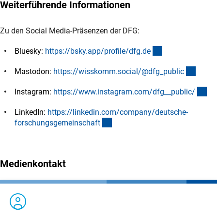
Weiterführende Informationen
Zu den Social Media-Präsenzen der DFG:
(externer Link)
Bluesky:
https://bsky.app/profile/dfg.d
e
(exter
Mastodon:
https://wisskomm.social/@dfg_publi
c
(ex
Instagram:
https://www.instagram.com/dfg__public
/
LinkedIn:
https://linkedin.com/company/deutsche-
(externer Link)
forschungsgemeinschaf
t
Medienkontakt