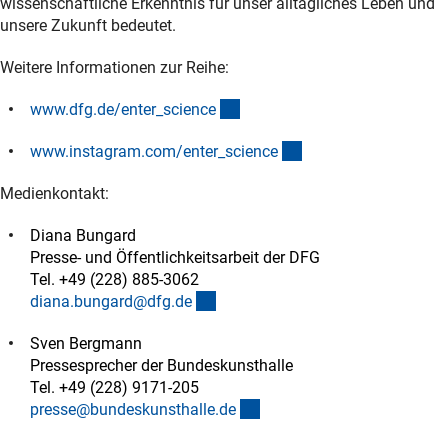
wissenschaftliche Erkenntnis für unser alltägliches Leben und
unsere Zukunft bedeutet.
Weitere Informationen zur Reihe:
(interner Link)
www.dfg.de/enter_scienc
e
(externer Link)
www.instagram.com/enter_scienc
e
Medienkontakt:
Diana Bungard
Presse- und Öffentlichkeitsarbeit der DFG
Tel. +49 (228) 885-3062
(externer Link)
diana.bungard@dfg.d
e
Sven Bergmann
Pressesprecher der Bundeskunsthalle
Tel. +49 (228) 9171-205
(externer Link)
presse@bundeskunsthalle.d
e