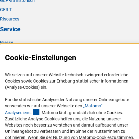
GEPRIS historisch
GERiT
RIsources
Service
Presse
FAQ
Cookie-Einstellungen
Karriere
Logo und Corporate Design
Wir setzen auf unserer Website technisch zwingend erforderliche
RSS-Feeds
Cookies sowie Cookies zur Erhebung statistischer Informationen
(Analyse-Cookies) ein.
Compliance
Vergabeverfahren
Für die statistische Analyse der Nutzung unserer Onlineangebote
verwenden wir auf unserer Webseite den
„Matomo“
Barrierefreiheit
(externer Link)
Analysediens
t
. Matomo läuft grundsätzlich ohne Cookies.
Zusätzliche Analyse-Cookies helfen uns, die Nutzung unserer
Service und Informationen für Menschen mit Behinderungen
Websites noch besser zu verstehen und darauf aufbauend unser
Erklärung zur Barrierefreiheit
Onlineangebot zu verbessern und im Sinne der Nutzer*innen zu
optimieren. Wenn Sie der Nutzung von Matomo-Cookieszustimmen,