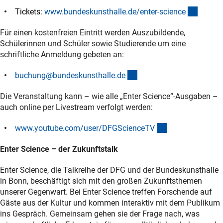
(extern
Tickets:
www.bundeskunsthalle.de/enter-scienc
e
Für einen kostenfreien Eintritt werden Auszubildende,
Schülerinnen und Schüler sowie Studierende um eine
schriftliche Anmeldung gebeten an:
(externer Link)
buchung@bundeskunsthalle.d
e
Die Veranstaltung kann – wie alle „Enter Science“-Ausgaben –
auch online per Livestream verfolgt werden:
(externer Link)
www.youtube.com/user/DFGScienceT
V
Enter Science – der Zukunftstalk
Enter Science, die Talkreihe der DFG und der Bundeskunsthalle
in Bonn, beschäftigt sich mit den großen Zukunftsthemen
unserer Gegenwart. Bei Enter Science treffen Forschende auf
Gäste aus der Kultur und kommen interaktiv mit dem Publikum
ins Gespräch. Gemeinsam gehen sie der Frage nach, was