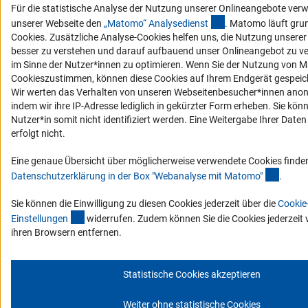
Für die statistische Analyse der Nutzung unserer Onlineangebote ver
(externer Link)
unserer Webseite den
„Matomo“ Analysediens
t
. Matomo läuft gru
Cookies. Zusätzliche Analyse-Cookies helfen uns, die Nutzung unsere
besser zu verstehen und darauf aufbauend unser Onlineangebot zu v
im Sinne der Nutzer*innen zu optimieren. Wenn Sie der Nutzung von 
Cookieszustimmen, können diese Cookies auf Ihrem Endgerät gespeic
Wir werten das Verhalten von unseren Webseitenbesucher*innen anon
indem wir ihre IP-Adresse lediglich in gekürzter Form erheben. Sie kön
Nutzer*in somit nicht identifiziert werden. Eine Weitergabe Ihrer Daten 
erfolgt nicht.
Eine genaue Übersicht über möglicherweise verwendete Cookies finden
(Ancho
Datenschutzerklärung in der Box "Webanalyse mit Matomo
"
.
Sie können die Einwilligung zu diesen Cookies jederzeit über die
Cookie
(interner Link)
Einstellunge
n
widerrufen. Zudem können Sie die Cookies jederzeit v
ihren Browsern entfernen.
Statistische Cookies akzeptieren
Weiter ohne statistische Cookies