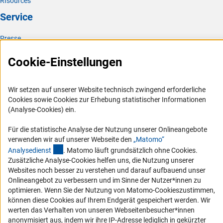
RIsources
Service
Presse
FAQ
Cookie-Einstellungen
Karriere
Logo und Corporate Design
Wir setzen auf unserer Website technisch zwingend erforderliche
RSS-Feeds
Cookies sowie Cookies zur Erhebung statistischer Informationen
(Analyse-Cookies) ein.
Compliance
Vergabeverfahren
Für die statistische Analyse der Nutzung unserer Onlineangebote
verwenden wir auf unserer Webseite den
„Matomo“
Barrierefreiheit
(externer Link)
Analysediens
t
. Matomo läuft grundsätzlich ohne Cookies.
Zusätzliche Analyse-Cookies helfen uns, die Nutzung unserer
Service und Informationen für Menschen mit Behinderungen
Websites noch besser zu verstehen und darauf aufbauend unser
Onlineangebot zu verbessern und im Sinne der Nutzer*innen zu
Erklärung zur Barrierefreiheit
optimieren. Wenn Sie der Nutzung von Matomo-Cookieszustimmen,
Barriere melden
können diese Cookies auf Ihrem Endgerät gespeichert werden. Wir
DFG-aktuell
werten das Verhalten von unseren Webseitenbesucher*innen
anonymisiert aus, indem wir ihre IP-Adresse lediglich in gekürzter