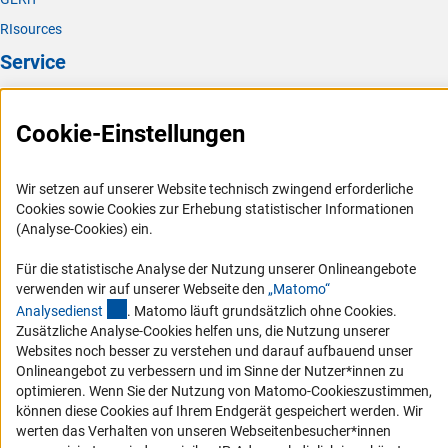
RIsources
Service
Presse
Cookie-Einstellungen
FAQ
Karriere
Wir setzen auf unserer Website technisch zwingend erforderliche
Logo und Corporate Design
Cookies sowie Cookies zur Erhebung statistischer Informationen
RSS-Feeds
(Analyse-Cookies) ein.
Compliance
Für die statistische Analyse der Nutzung unserer Onlineangebote
Vergabeverfahren
verwenden wir auf unserer Webseite den
„Matomo“
(externer Link)
Analysediens
t
. Matomo läuft grundsätzlich ohne Cookies.
Barrierefreiheit
Zusätzliche Analyse-Cookies helfen uns, die Nutzung unserer
Websites noch besser zu verstehen und darauf aufbauend unser
Service und Informationen für Menschen mit Behinderungen
Onlineangebot zu verbessern und im Sinne der Nutzer*innen zu
Erklärung zur Barrierefreiheit
optimieren. Wenn Sie der Nutzung von Matomo-Cookieszustimmen,
können diese Cookies auf Ihrem Endgerät gespeichert werden. Wir
Barriere melden
werten das Verhalten von unseren Webseitenbesucher*innen