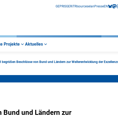
GEPRIS
GERiT
RIsources
elan
Presse
EN
bluesk
mas
i
e Projekte
Aktuelles
begrüßen Beschlüsse von Bund und Ländern zur Weiterentwicklung der Exzellenzs
 Bund und Ländern zur