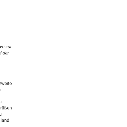
ve zur
d der
zweite
n.
u
grüßen
u
hland.