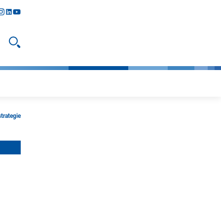
y
todon
nstagram
linkedIn
youtube
Suche öffnen
trategie