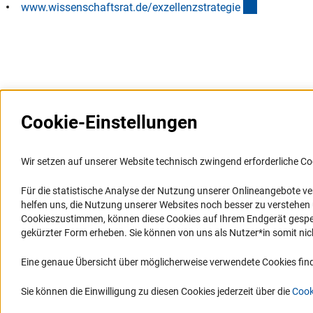
(externer Li
www.wissenschaftsrat.de/exzellenzstrategi
e
Cookie-Einstellungen
Weitere Websites und
Service
Informationssysteme
Wir setzen auf unserer Website technisch zwingend erforderliche Co
Presse
Portal Wissenschaftliche Integrität
Für die statistische Analyse der Nutzung unserer Onlineangebote v
FAQ
helfen uns, die Nutzung unserer Websites noch besser zu verstehe
GEPRIS
Karriere
Cookieszustimmen, können diese Cookies auf Ihrem Endgerät gespeic
GEPRIS historisch
Logo und Corporate Design
gekürzter Form erheben. Sie können von uns als Nutzer*in somit nicht 
GERiT
RSS-Feeds
Eine genaue Übersicht über möglicherweise verwendete Cookies find
RIsources
Compliance
Vergabeverfahren
Sie können die Einwilligung zu diesen Cookies jederzeit über die
Cook