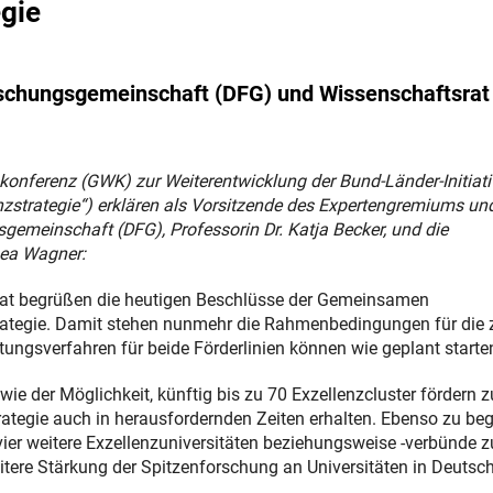
egie
schungsgemeinschaft (DFG) und Wissenschaftsrat
nferenz (GWK) zur Weiterentwicklung der Bund-Länder-Initiati
nzstrategie“) erklären als Vorsitzende des Expertengremiums un
emeinschaft (DFG), Professorin Dr. Katja Becker, und die
hea Wagner:
at begrüßen die heutigen Beschlüsse der Gemeinsamen
rategie. Damit stehen nunmehr die Rahmenbedingungen für die 
ngsverfahren für beide Förderlinien können wie geplant starte
e der Möglichkeit, künftig bis zu 70 Exzellenzcluster fördern z
ategie auch in herausfordernden Zeiten erhalten. Ebenso zu be
 vier weitere Exzellenzuniversitäten beziehungsweise -verbünde z
eitere Stärkung der Spitzenforschung an Universitäten in Deutsc