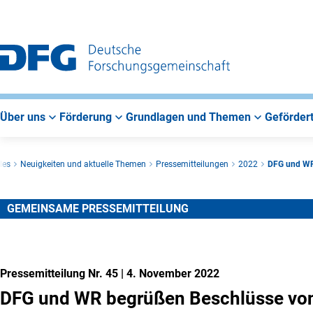
Zur
Zur
Zum
Hauptnavigation
Suche
Hauptbereich
Über uns
Förderung
Grundlagen und Themen
Gefördert
les
Neuigkeiten und aktuelle Themen
Pressemitteilungen
2022
DFG und WR 
GEMEINSAME PRESSEMITTEILUNG
Pressemitteilung Nr. 45
|
4. November 2022
DFG und WR begrüßen Beschlüsse von