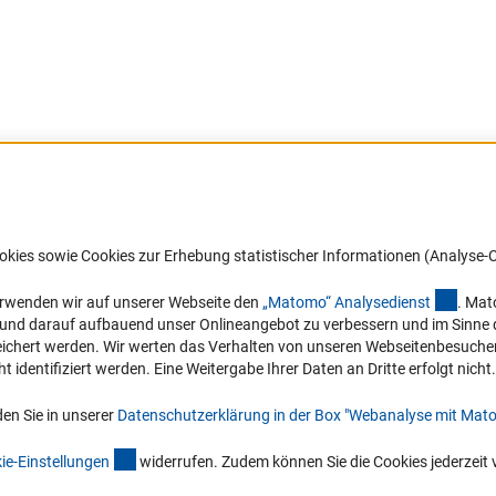
nk)
Barrierefreiheit
DFG-aktuell
okies sowie Cookies zur Erhebung statistischer Informationen (Analyse-C
Service und Informationen für Menschen
Erhalten Sie Neuigkeiten aus der DF
mit Behinderungen
in Ihr Mailpostfach oder schauen Si
(exter
erwenden wir auf unserer Webseite den
„Matomo“ Analysediens
t
. Mat
die Ausgaben online an.
n und darauf aufbauend unser Onlineangebot zu verbessern und im Sinne
Erklärung zur Barrierefreiheit
hert werden. Wir werten das Verhalten von unseren Webseitenbesucher*in
Barriere melden
identifiziert werden. Eine Weitergabe Ihrer Daten an Dritte erfolgt nicht.
Zum Newsletter
en Sie in unserer
Datenschutzerklärung in der Box "Webanalyse mit Mat
(interner Link)
ie-Einstellunge
n
widerrufen. Zudem können Sie die Cookies jederzeit 