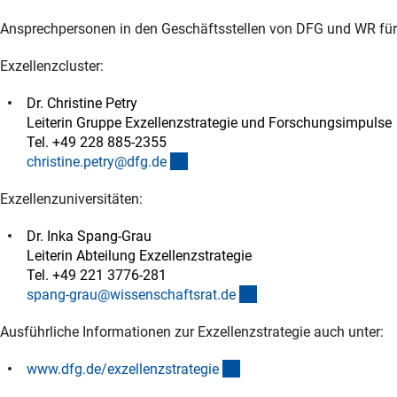
Ansprechpersonen in den Geschäftsstellen von DFG und WR für d
Exzellenzcluster:
Dr. Christine Petry
Leiterin Gruppe Exzellenzstrategie und Forschungsimpulse
Tel. +49 228 885-2355
(externer Link)
christine.petry@dfg.d
e
Exzellenzuniversitäten:
Dr. Inka Spang-Grau
Leiterin Abteilung Exzellenzstrategie
Tel. +49 221 3776-281
(externer Link)
spang-grau@wissenschaftsrat.d
e
Ausführliche Informationen zur Exzellenzstrategie auch unter:
(externer Link)
www.dfg.de/exzellenzstrategi
e