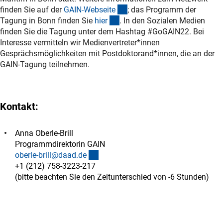
(externer Link)
finden Sie auf der
GAIN-Webseit
e
; das Programm der
(externer Link)
Tagung in Bonn finden Sie
hie
r
. In den Sozialen Medien
finden Sie die Tagung unter dem Hashtag #GoGAIN22. Bei
Interesse vermitteln wir Medienvertreter*innen
Gesprächsmöglichkeiten mit Postdoktorand*innen, die an der
GAIN-Tagung teilnehmen.
Kontakt:
Anna Oberle-Brill
Programmdirektorin GAIN
(externer Link)
oberle-brill@daad.d
e
+1 (212) 758-3223-217
(bitte beachten Sie den Zeitunterschied von -6 Stunden)