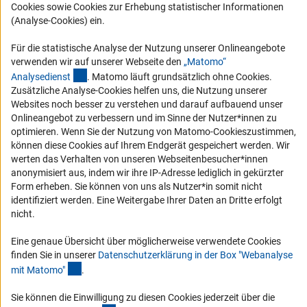
RSS-Feeds
Cookies sowie Cookies zur Erhebung statistischer Informationen
(Analyse-Cookies) ein.
Compliance
Vergabeverfahren
Für die statistische Analyse der Nutzung unserer Onlineangebote
Barrierefreiheit
verwenden wir auf unserer Webseite den
„Matomo“
(externer Link)
Analysediens
t
. Matomo läuft grundsätzlich ohne Cookies.
Zusätzliche Analyse-Cookies helfen uns, die Nutzung unserer
Service und Informationen für Menschen mit Behinderungen
Websites noch besser zu verstehen und darauf aufbauend unser
Erklärung zur Barrierefreiheit
Onlineangebot zu verbessern und im Sinne der Nutzer*innen zu
optimieren. Wenn Sie der Nutzung von Matomo-Cookieszustimmen,
Barriere melden
können diese Cookies auf Ihrem Endgerät gespeichert werden. Wir
DFG-aktuell
werten das Verhalten von unseren Webseitenbesucher*innen
anonymisiert aus, indem wir ihre IP-Adresse lediglich in gekürzter
Form erheben. Sie können von uns als Nutzer*in somit nicht
Erhalten Sie Neuigkeiten aus der DFG direkt in Ihr Mailpostfach oder
identifiziert werden. Eine Weitergabe Ihrer Daten an Dritte erfolgt
schauen Sie sich die Ausgaben online an.
nicht.
Eine genaue Übersicht über möglicherweise verwendete Cookies
Zum Newsletter
finden Sie in unserer
Datenschutzerklärung in der Box "Webanalyse
(Anchor Link)
mit Matomo
"
.
Sie können die Einwilligung zu diesen Cookies jederzeit über die