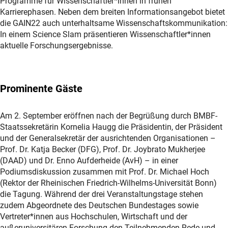
Programme für Wissenschaftler*innen in frühen
Karrierephasen. Neben dem breiten Informationsangebot bietet
die GAIN22 auch unterhaltsame Wissenschaftskommunikation:
In einem Science Slam präsentieren Wissenschaftler*innen
aktuelle Forschungsergebnisse.
Prominente Gäste
Am 2. September eröffnen nach der Begrüßung durch BMBF-
Staatssekretärin Kornelia Haugg die Präsidentin, der Präsident
und der Generalsekretär der ausrichtenden Organisationen –
Prof. Dr. Katja Becker (DFG), Prof. Dr. Joybrato Mukherjee
(DAAD) und Dr. Enno Aufderheide (AvH) – in einer
Podiumsdiskussion zusammen mit Prof. Dr. Michael Hoch
(Rektor der Rheinischen Friedrich-Wilhelms-Universität Bonn)
die Tagung. Während der drei Veranstaltungstage stehen
zudem Abgeordnete des Deutschen Bundestages sowie
Vertreter*innen aus Hochschulen, Wirtschaft und der
außeruniversitären Forschung den Teilnehmenden Rede und