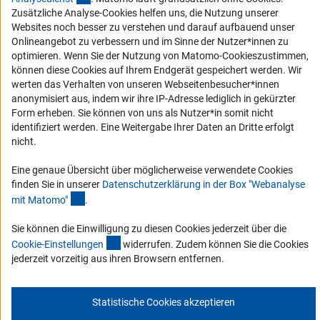
Erklärung zur Barrierefreiheit
Zusätzliche Analyse-Cookies helfen uns, die Nutzung unserer
Barriere melden
Websites noch besser zu verstehen und darauf aufbauend unser
Onlineangebot zu verbessern und im Sinne der Nutzer*innen zu
DFG-aktuell
optimieren. Wenn Sie der Nutzung von Matomo-Cookieszustimmen,
können diese Cookies auf Ihrem Endgerät gespeichert werden. Wir
Erhalten Sie Neuigkeiten aus der DFG direkt in Ihr Mailpostfach oder
werten das Verhalten von unseren Webseitenbesucher*innen
schauen Sie sich die Ausgaben online an.
anonymisiert aus, indem wir ihre IP-Adresse lediglich in gekürzter
Form erheben. Sie können von uns als Nutzer*in somit nicht
identifiziert werden. Eine Weitergabe Ihrer Daten an Dritte erfolgt
Zum Newsletter
nicht.
Eine genaue Übersicht über möglicherweise verwendete Cookies
finden Sie in unserer
Datenschutzerklärung in der Box "Webanalyse
(Anchor Link)
mit Matomo
"
.
Impressum
Datenschutz
Cookie-Einstellungen
Kontakt
Sie können die Einwilligung zu diesen Cookies jederzeit über die
Service
(interner Link)
© 2026 DFG
Cookie-Einstellunge
n
widerrufen. Zudem können Sie die Cookies
jederzeit vorzeitig aus ihren Browsern entfernen.
Statistische Cookies akzeptieren