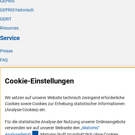
GEPRIS
GEPRIS historisch
GERiT
RIsources
Service
Presse
FAQ
Karriere
Logo und Corporate Design
Cookie-Einstellungen
RSS-Feeds
Compliance
Wir setzen auf unserer Website technisch zwingend erforderliche
Cookies sowie Cookies zur Erhebung statistischer Informationen
Vergabeverfahren
(Analyse-Cookies) ein.
Barrierefreiheit
Für die statistische Analyse der Nutzung unserer Onlineangebote
verwenden wir auf unserer Webseite den
„Matomo“
Service und Informationen für Menschen mit Behinderungen
(externer Link)
Analysediens
t
. Matomo läuft grundsätzlich ohne Cookies.