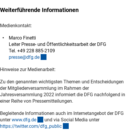
Weiterführende Informationen
Medienkontakt:
Marco Finetti
Leiter Presse- und Öffentlichkeitsarbeit der DFG
Tel. +49 228 885-2109
(externer Link)
presse@dfg.d
e
Hinweise zur Medienarbeit:
Zu den genannten wichtigsten Themen und Entscheidungen
der Mitgliederversammlung im Rahmen der
Jahresversammlung 2022 informiert die DFG nachfolgend in
einer Reihe von Pressemitteilungen.
Begleitende Informationen auch im Internetangebot der DFG
(externer Link)
unter
www.dfg.d
e
und via Social Media unter
(externer Link)
https://twitter.com/dfg_publi
c