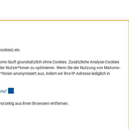
ookies) ein.
G direkt
e sich
ner Link)
omo läuft grundsätzlich ohne Cookies. Zusätzliche Analyse-Cookies
 der Nutzer*innen zu optimieren. Wenn Sie der Nutzung von Matomo-
nen anonymisiert aus, indem wir ihre IP-Adresse lediglich in
(Anchor Link)
omo
"
.
vorzeitig aus ihren Browsern entfernen.
Zum Anfang de