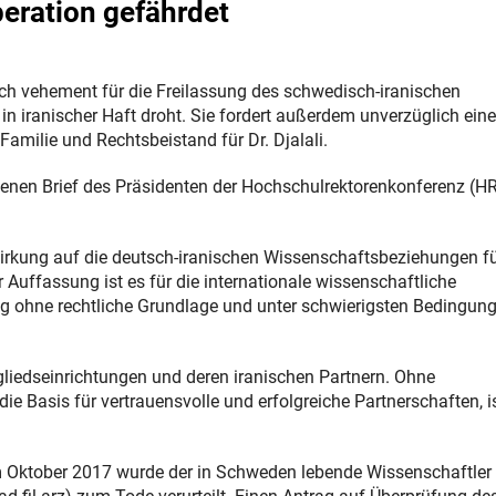
eration gefährdet
ich vehement für die Freilassung des schwedisch-iranischen
in iranischer Haft droht. Sie fordert außerdem unverzüglich eine
milie und Rechtsbeistand für Dr. Djalali.
fenen Brief des Präsidenten der Hochschulrektorenkonferenz (H
irkung auf die deutsch-iranischen Wissenschaftsbeziehungen f
r Auffassung ist es für die internationale wissenschaftliche
ang ohne rechtliche Grundlage und unter schwierigsten Bedingun
gliedseinrichtungen und deren iranischen Partnern. Ohne
e Basis für vertrauensvolle und erfolgreiche Partnerschaften, is
rt. Im Oktober 2017 wurde der in Schweden lebende Wissenschaftler