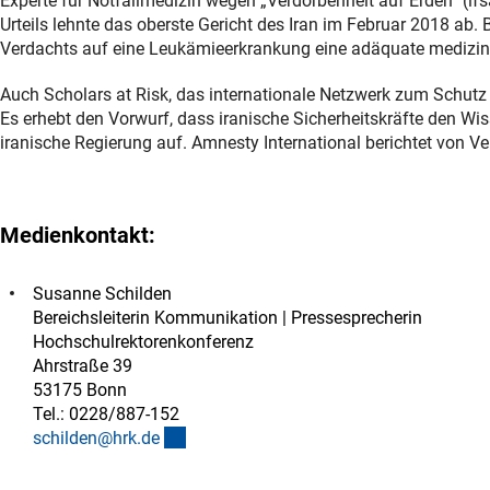
Experte für Notfallmedizin wegen „Verdorbenheit auf Erden“ (ifs
Urteils lehnte das oberste Gericht des Iran im Februar 2018 ab. Be
Verdachts auf eine Leukämieerkrankung eine adäquate medizin
Auch Scholars at Risk, das internationale Netzwerk zum Schutz g
Es erhebt den Vorwurf, dass iranische Sicherheitskräfte den Wis
iranische Regierung auf. Amnesty International berichtet von V
Medienkontakt:
Susanne Schilden
Bereichsleiterin Kommunikation | Pressesprecherin
Hochschulrektorenkonferenz
Ahrstraße 39
53175 Bonn
Tel.: 0228/887-152
(externer Link)
schilden@hrk.d
e