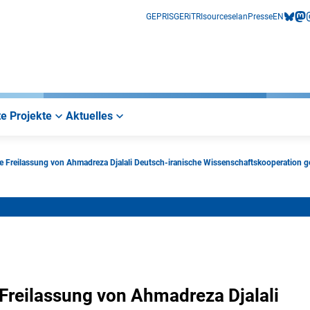
GEPRIS
GERiT
RIsources
elan
Presse
EN
bluesk
mas
i
e Projekte
Aktuelles
e Freilassung von Ahmadreza Djalali Deutsch-iranische Wissenschaftskooperation g
Freilassung von Ahmadreza Djalali