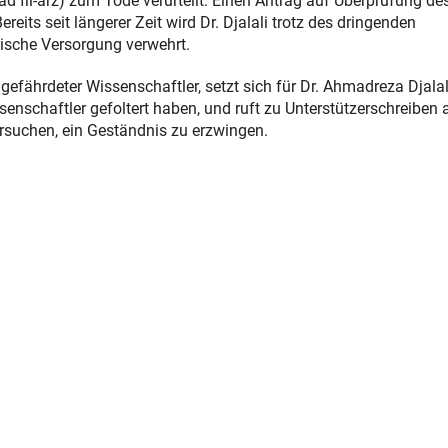
ad fil-arz) zum Tode verurteilt. Einen Antrag auf Überprüfung de
reits seit längerer Zeit wird Dr. Djalali trotz des dringenden
ische Versorgung verwehrt.
efährdeter Wissenschaftler, setzt sich für Dr. Ahmadreza Djalali
senschaftler gefoltert haben, und ruft zu Unterstützerschreiben 
ersuchen, ein Geständnis zu erzwingen.