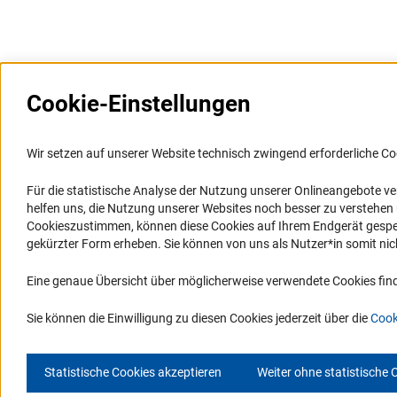
Cookie-Einstellungen
Weitere Websites und
Service
Informationssysteme
Wir setzen auf unserer Website technisch zwingend erforderliche Co
Presse
Portal Wissenschaftliche Integrität
Für die statistische Analyse der Nutzung unserer Onlineangebote v
FAQ
helfen uns, die Nutzung unserer Websites noch besser zu verstehe
GEPRIS
Karriere
Cookieszustimmen, können diese Cookies auf Ihrem Endgerät gespeic
GEPRIS historisch
Logo und Corporate Design
gekürzter Form erheben. Sie können von uns als Nutzer*in somit nicht 
GERiT
RSS-Feeds
Eine genaue Übersicht über möglicherweise verwendete Cookies find
RIsources
Compliance
Vergabeverfahren
Sie können die Einwilligung zu diesen Cookies jederzeit über die
Cook
Statistische Cookies akzeptieren
Weiter ohne statistische 