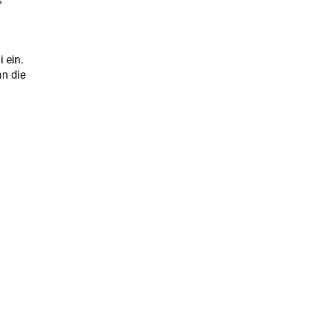
s
 ein.
an die