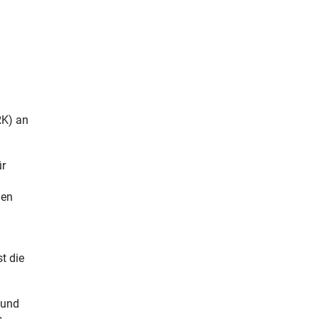
RK) an
ür
gen
t die
 und