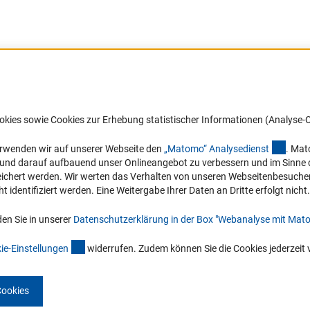
Barrierefreiheit
DFG-aktuell
okies sowie Cookies zur Erhebung statistischer Informationen (Analyse-C
Service und Informationen für Menschen
Erhalten Sie Neuigkeiten aus der DF
mit Behinderungen
in Ihr Mailpostfach oder schauen Si
(exter
erwenden wir auf unserer Webseite den
„Matomo“ Analysediens
t
. Mat
die Ausgaben online an.
n und darauf aufbauend unser Onlineangebot zu verbessern und im Sinne
Erklärung zur Barrierefreiheit
hert werden. Wir werten das Verhalten von unseren Webseitenbesucher*in
Barriere melden
identifiziert werden. Eine Weitergabe Ihrer Daten an Dritte erfolgt nicht.
Zum Newsletter
en Sie in unserer
Datenschutzerklärung in der Box "Webanalyse mit Mat
(interner Link)
ie-Einstellunge
n
widerrufen. Zudem können Sie die Cookies jederzeit 
Cookies