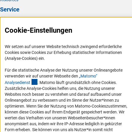
Service
Presse
Cookie-Einstellungen
FAQ
Karriere
Wir setzen auf unserer Website technisch zwingend erforderliche
Logo und Corporate Design
Cookies sowie Cookies zur Erhebung statistischer Informationen
RSS-Feeds
(Analyse-Cookies) ein.
Compliance
Für die statistische Analyse der Nutzung unserer Onlineangebote
Vergabeverfahren
verwenden wir auf unserer Webseite den
„Matomo“
(externer Link)
Analysediens
t
. Matomo läuft grundsätzlich ohne Cookies.
Barrierefreiheit
Zusätzliche Analyse-Cookies helfen uns, die Nutzung unserer
Websites noch besser zu verstehen und darauf aufbauend unser
Service und Informationen für Menschen mit Behinderungen
Onlineangebot zu verbessern und im Sinne der Nutzer*innen zu
optimieren. Wenn Sie der Nutzung von Matomo-Cookieszustimmen,
Erklärung zur Barrierefreiheit
können diese Cookies auf Ihrem Endgerät gespeichert werden. Wir
Barriere melden
werten das Verhalten von unseren Webseitenbesucher*innen
DFG-aktuell
anonymisiert aus, indem wir ihre IP-Adresse lediglich in gekürzter
Form erheben. Sie können von uns als Nutzer*in somit nicht