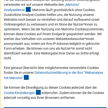
verwenden wir auf unserer Webseite den
„Matomo“
Vergabeverfahren
(externer Link)
Analysediens
t
. Matomo läuft grundsätzlich ohne Cookies.
Barrierefreiheit
Zusätzliche Analyse-Cookies helfen uns, die Nutzung unserer
Websites noch besser zu verstehen und darauf aufbauend unser
Service und Informationen für Menschen mit Behinderungen
Onlineangebot zu verbessern und im Sinne der Nutzer*innen zu
optimieren. Wenn Sie der Nutzung von Matomo-Cookieszustimmen,
Erklärung zur Barrierefreiheit
können diese Cookies auf Ihrem Endgerät gespeichert werden. Wir
Barriere melden
werten das Verhalten von unseren Webseitenbesucher*innen
anonymisiert aus, indem wir ihre IP-Adresse lediglich in gekürzter
DFG-aktuell
Form erheben. Sie können von uns als Nutzer*in somit nicht
identifiziert werden. Eine Weitergabe Ihrer Daten an Dritte erfolgt
Erhalten Sie Neuigkeiten aus der DFG direkt in Ihr Mailpostfach oder
nicht.
schauen Sie sich die Ausgaben online an.
Eine genaue Übersicht über möglicherweise verwendete Cookies
finden Sie in unserer
Datenschutzerklärung in der Box "Webanalyse
Zum Newsletter
(Anchor Link)
mit Matomo
"
.
Sie können die Einwilligung zu diesen Cookies jederzeit über die
(interner Link)
Cookie-Einstellunge
n
widerrufen. Zudem können Sie die Cookies
jederzeit vorzeitig aus ihren Browsern entfernen.
Impressum
Datenschutz
Cookie-Einstellungen
Kontakt
Service