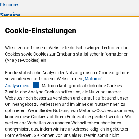
RIsources
Service
Presse
Cookie-Einstellungen
FAQ
Karriere
Wir setzen auf unserer Website technisch zwingend erforderliche
Cookies sowie Cookies zur Erhebung statistischer Informationen
Logo und Corporate Design
(Analyse-Cookies) ein.
RSS-Feeds
Für die statistische Analyse der Nutzung unserer Onlineangebote
Compliance
verwenden wir auf unserer Webseite den
„Matomo“
Vergabeverfahren
(externer Link)
Analysediens
t
. Matomo läuft grundsätzlich ohne Cookies.
Zusätzliche Analyse-Cookies helfen uns, die Nutzung unserer
Barrierefreiheit
Websites noch besser zu verstehen und darauf aufbauend unser
Onlineangebot zu verbessern und im Sinne der Nutzer*innen zu
Service und Informationen für Menschen mit Behinderungen
optimieren. Wenn Sie der Nutzung von Matomo-Cookieszustimmen,
können diese Cookies auf Ihrem Endgerät gespeichert werden. Wir
Erklärung zur Barrierefreiheit
werten das Verhalten von unseren Webseitenbesucher*innen
Barriere melden
anonymisiert aus, indem wir ihre IP-Adresse lediglich in gekürzter
DFG-aktuell
Form erheben. Sie können von uns als Nutzer*in somit nicht