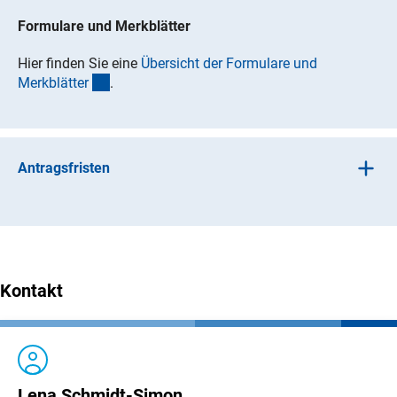
Formulare und Merkblätter
Hier finden Sie eine
Übersicht der Formulare und
(interner Link)
Merkblätte
r
.
Antragsfristen
Es können jederzeit Anträge eingereicht werden.
Kontakt
Lena Schmidt-Simon