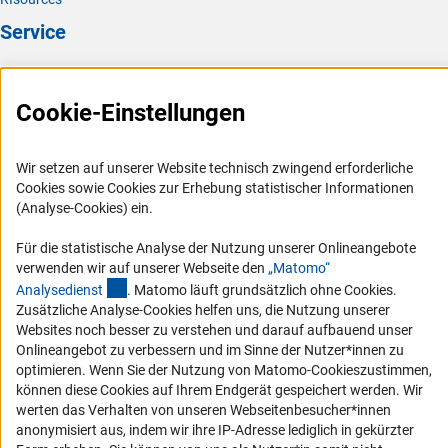
Service
Presse
FAQ
Cookie-Einstellungen
Karriere
Logo und Corporate Design
Wir setzen auf unserer Website technisch zwingend erforderliche
Cookies sowie Cookies zur Erhebung statistischer Informationen
RSS-Feeds
(Analyse-Cookies) ein.
Compliance
Für die statistische Analyse der Nutzung unserer Onlineangebote
Vergabeverfahren
verwenden wir auf unserer Webseite den
„Matomo“
Barrierefreiheit
(externer Link)
Analysediens
t
. Matomo läuft grundsätzlich ohne Cookies.
Zusätzliche Analyse-Cookies helfen uns, die Nutzung unserer
Websites noch besser zu verstehen und darauf aufbauend unser
Service und Informationen für Menschen mit Behinderungen
Onlineangebot zu verbessern und im Sinne der Nutzer*innen zu
Erklärung zur Barrierefreiheit
optimieren. Wenn Sie der Nutzung von Matomo-Cookieszustimmen,
können diese Cookies auf Ihrem Endgerät gespeichert werden. Wir
Barriere melden
werten das Verhalten von unseren Webseitenbesucher*innen
DFG-aktuell
anonymisiert aus, indem wir ihre IP-Adresse lediglich in gekürzter