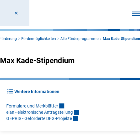
Men
Förderung
Fördermöglichkeiten
Alle Förderprogramme
Max Kade-Stipendium
Max Kade-Stipendium
Weitere Informationen
Formulare und Merkblätte
r
elan - elektronische Antragstellun
g
GEPRIS - Geförderte DFG-Projekt
e